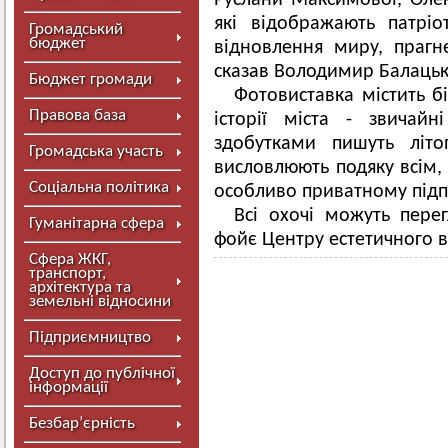
Руслани Максимової, Олек
які відображають патріо
Громадський
бюджет
відновлення миру, прагн
сказав Володимир Балацьк
Бюджет громади
Фотовиставка містить бі
Правова база
історії міста - звичай
здобутками пишуть літо
Громадська участь
висловлюють подяку всім, 
Соціальна політика
особливо приватному підп
Всі охочі можуть перег
Гуманітарна сфера
фойє Центру естетичного 
Сфера ЖКГ,
транспорт,
архітектура та
земельні відносини
Підприємництво
Доступ до публічної
інформації
Безбар’єрність