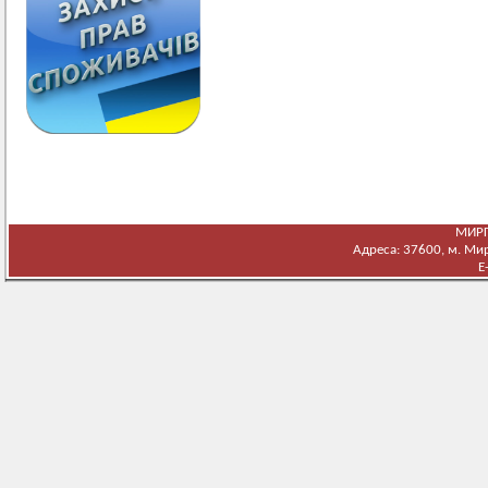
МИРГ
Адреса: 37600, м. Мирг
E