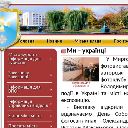
Головна
Новини
Міська влада
Про г
Ми – українці
Місто-курорт:
інформація для
У Мирго
туристів
фотовистав
авторськ
Захиснику,
Захисниці
фотоклуб
натисніть для
Володимир
збільшення
Інформація для
ВПО
події в Україні та місті 
експозицію.
Інформація
управлінь і відділів
- Виставку відкрили
відзначаємо День Собо
Економіка міста
фотосвітлинах Олександ
Проєкти міста