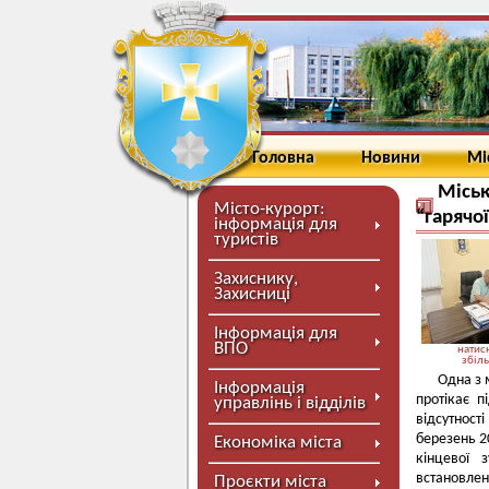
Головна
Новини
Мі
Міськ
Місто-курорт:
“гарячої
інформація для
туристів
Захиснику,
Захисниці
Інформація для
ВПО
натисн
збіл
Одна з 
Інформація
протікає 
управлінь і відділів
відсутност
березень 2
Економіка міста
кінцевої 
встановле
Проєкти міста