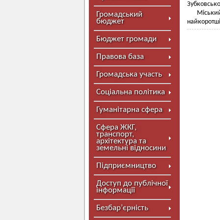
Зубковсько
Міський
Громадський
бюджет
найкоротші
Бюджет громади
Правова база
Громадська участь
Соціальна політика
Гуманітарна сфера
Сфера ЖКГ,
транспорт,
архітектура та
земельні відносини
Підприємництво
Доступ до публічної
інформації
Безбар’єрність