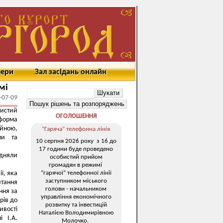
мери
Зал засідань онлайн
мі
-07-09
истий
ОГОЛОШЕННЯ
 форма
йною,
“Гаряча” телефонна лінія
ми та
10 серпня 2026 року з 16 до
17 години буде проведено
ідняли
особистий прийом
громадян в режимі
“гарячої” телефонної лінії
ї, яка
заступником міського
итання
голови - начальником
ння за
управління економічного
рів до
розвитку та інвестицій
вості
Наталією Володимирівною
і І.А.
Молочко.