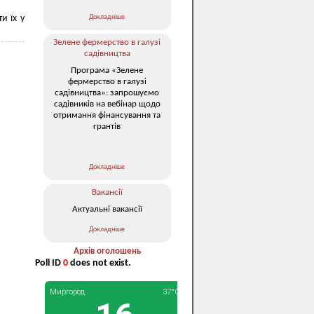
Докладніше
и їх у
Зелене фермерство в галузі
садівництва
Програма «Зелене
фермерство в галузі
садівництва»: запрошуємо
садівників на вебінар щодо
отримання фінансування та
грантів
Докладніше
Вакансії
Актуальні вакансії
Докладніше
Архів оголошень
Poll ID
0
does not exist.