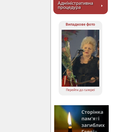
Адміністративна
процедура
Випадкове фото
Перейти до галереї