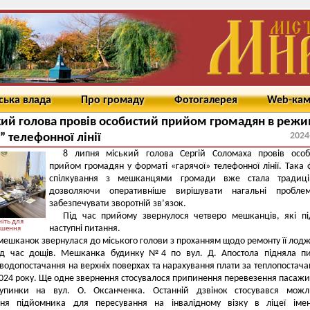
ська влада
Про громаду
Фотогалерея
Web-ка
ий голова провів особистий прийом громадян в режи
2024
” телефонної лінії
8 липня міський голова Сергій Соломаха провів особ
прийом громадян у форматі «гарячої» телефонної лінії. Така
спілкування з мешканцями громади вже стала традиці
дозволяючи оперативніше вирішувати нагальні пробле
забезпечувати зворотній зв’язок.
Під час прийому звернулося четверо мешканців, які п
іть для
наступні питання.
ьшення
мешканок звернулася до міського голови з проханням щодо ремонту її лоджі
під час дощів. Мешканка будинку №4 по вул. Д. Апостола підняла п
і водопостачання на верхніх поверхах та нарахування плати за теплопостача
024 року. Ще одне звернення стосувалося припинення перевезення пасажи
зупинки на вул. О. Оксанченка. Останній дзвінок стосувався можли
ння підйомника для пересування на інвалідному візку в ліцеї імен