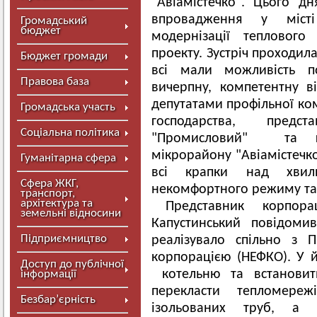
"Авіамістечко". Цього дн
впровадження у міст
Громадський
бюджет
модернізації теплового
проекту. Зустріч проходила
Бюджет громади
всі мали можливість п
Правова база
вичерпну, компетентну від
депутатами профільної ком
Громадська участь
господарства, предс
Соціальна політика
"Промисловий" та го
мікрорайону "Авіамістечко
Гуманітарна сфера
всі крапки над хвил
Сфера ЖКГ,
некомфортного режиму та
транспорт,
архітектура та
Представник корпор
земельні відносини
Капустинський повідомив
Підприємництво
реалізувало спільно з 
корпорацією (НЕФКО). У 
Доступ до публічної
котельню та встановит
інформації
перекласти тепломере
Безбар’єрність
ізольованих труб, а