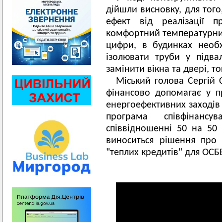
дійшли висновку, для тог
ефект від реалізації п
комфортний температурни
цифри, в будинках необх
ізолювати труби у підва
замінити вікна та двері, т
Міський голова Сергій
фінансово допомагає у п
енергоефективних заходів 
програма співфінансу
співвідношенні 50 на 50
виноситься рішення про 
"теплих кредитів" для ОСБ