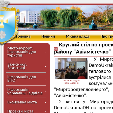
Головна
Новини
Міська влада
Про г
Круглий стіл по прое
Місто-курорт:
району "Авіамістечко"
інформація для
туристів
У Мирго
Захиснику,
DemoUkra
Захисниці
тепловог
Інформація для
зустрілис
ВПО
натисніть для
комунал
збільшення
"Миргородтеплоенерг
Інформація
управлінь і відділів
"Авіамістечко".
2 квітня у Миргород
Економіка міста
DemoUkrainaDH по проект
Проєкти міста