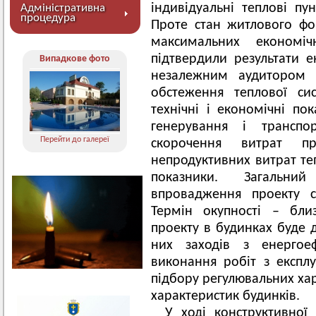
індивідуальні теплові п
Адміністративна
процедура
Проте стан житлового фо
максимальних економі
підтвердили результати е
Випадкове фото
незалежним аудитором А
обстеження теплової си
технічні і економічні по
генерування і транспо
Перейти до галереї
скорочення витрат п
непродуктивних витрат теп
показники. Загальни
впровадження проекту с
Термін окупності – бли
проекту в будинках буде 
них заходів з енергоеф
виконання робіт з експлу
підбору регулювальних ха
характеристик будинків.
У ході конструктивної