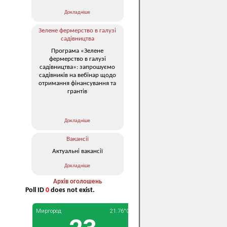
Докладніше
Зелене фермерство в галузі
садівництва
Програма «Зелене
фермерство в галузі
садівництва»: запрошуємо
садівників на вебінар щодо
отримання фінансування та
грантів
Докладніше
Вакансії
Актуальні вакансії
Докладніше
Архів оголошень
Poll ID
0
does not exist.