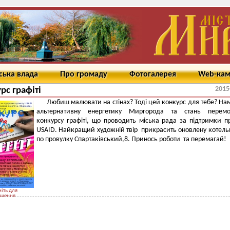
ська влада
Про громаду
Фотогалерея
Web-ка
2015
рс графіті
Любиш малювати на стінах? Тоді цей конкурс для тебе? Н
альтернативну енергетику Миргорода та стань перем
конкурсу графіті, що проводить міська рада за підтримки п
USAID. Найкращий художній твір прикрасить оновлену котель
по провулку Спартаківський,8. Принось роботи та перемагай!
іть для
ьшення