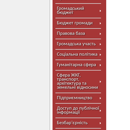
Громадський
бюджет
Бюджет громади
Правова база
Громадська участь
Соціальна політика
Гуманітарна сфера
Сфера ЖКГ,
транспорт,
архітектура та
земельні відносини
Підприємництво
Доступ до публічної
інформації
Безбар’єрність