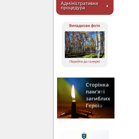
Адміністративна
процедура
Випадкове фото
Перейти до галереї