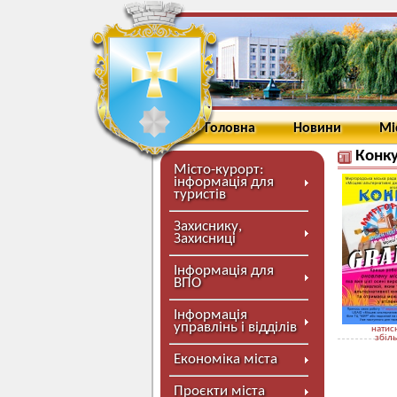
Головна
Новини
Мі
Конку
Місто-курорт:
інформація для
туристів
Захиснику,
Захисниці
Інформація для
ВПО
Інформація
управлінь і відділів
натисн
збіл
Економіка міста
Проєкти міста