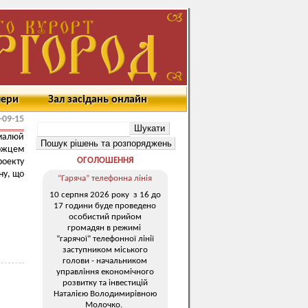
мери
Зал засідань онлайн
-09-15
амалюй
ожцем
ОГОЛОШЕННЯ
роекту
ну, що
“Гаряча” телефонна лінія
10 серпня 2026 року з 16 до
17 години буде проведено
особистий прийом
громадян в режимі
“гарячої” телефонної лінії
заступником міського
голови - начальником
управління економічного
розвитку та інвестицій
Наталією Володимирівною
Молочко.