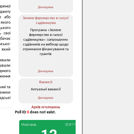
прямої
Докладніше
юджету
е або
Зелене фермерство в галузі
 якого
садівництва
ького
Програма «Зелене
ь свої
фермерство в галузі
дбачає
садівництва»: запрошуємо
нсько-
садівників на вебінар щодо
отримання фінансування та
, який
грантів
ухвали
тували
рного
Докладніше
дження
Вакансії
нні та
Актуальні вакансії
авники
адські
Докладніше
Архів оголошень
Poll ID
0
does not exist.