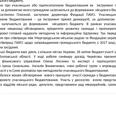
ького бюджету.
но про учасницьке або партисипативне бюджетування як інструмент 
, за допомогою якого громадяни залучаються до формування місцевого б
Костянтин Плоский, заступник директора Фундації ПАУСІ. Учасницьк
тивне бюджетування − це інструмент прямої демократії, за допомогою
 залучаються до формування місцевого бюджету. В рамках учасниц
ння мешканці обговорюють пріоритети розвитку громади і пропонуют
роект готовий надавати методичну та інформаційну підтримку. Так пере
м про співпрацю між Миргородською міською радою та Фундацією украї
співпраці ПАУСІ щодо запровадження громадського бюджету у 2017 році
а засіданні.
ькі бюджети вже діють у кількох містах України. 26 квітня бюджет участі 
Полтавської області. У ході роботи семінару досвід Чернігова презен
 фінансового управління Олена Лисенко та експерт з партиципато
я Ірина Синельник. Наталія Винниченко, член робочої групи з впрова
асті у м.Суми розповіла про методологію учасницького бюджетування.
дбулося жваве обговорення нового принципу участі громади у бюджетува
проекту учасницького бюджетування. Участь у дискусіях взяли предст
та відділів міської ради, депутати, представники рад мікрорайонів, гром