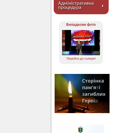
Адміністративна
процедура
Випадкове фото
Перейти до галереї