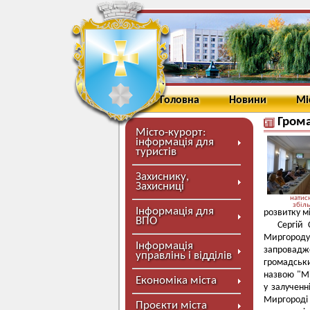
Головна
Новини
Мі
Грома
Місто-курорт:
інформація для
туристів
Захиснику,
Захисниці
натисн
збіл
Інформація для
розвитку мі
ВПО
Сергій
Миргороду
Інформація
запровадже
управлінь і відділів
громадськи
назвою "Мі
Економіка міста
у залучен
Миргороді 
Проєкти міста