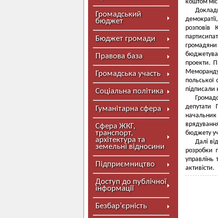
коштом міс
Доклад
Громадський
демократії
бюджет
розповів 
партисипа
Бюджет громади
громадяни
бюджетува
Правова база
проекти. П
Меморанду
Громадська участь
польської 
підписали н
Соціальна політика
Громадс
депутати 
Гуманітарна сфера
начальник
врядуванн
Сфера ЖКГ,
транспорт,
бюджету уч
архітектура та
Далі ві
земельні відносини
розробки 
управлінь 
Підприємництво
активісти.
Доступ до публічної
інформації
Безбар’єрність