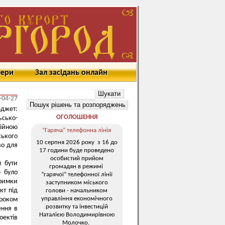
мери
Зал засідань онлайн
-04-27
джет:
ОГОЛОШЕННЯ
ьсько-
дійною
“Гаряча” телефонна лінія
ського
10 серпня 2026 року з 16 до
во для
17 години буде проведено
особистий прийом
 бути
громадян в режимі
ю було
“гарячої” телефонної лінії
тримки
заступником міського
кт під
голови - начальником
управління економічного
кроком
розвитку та інвестицій
ення в
Наталією Володимирівною
оектів
Молочко.