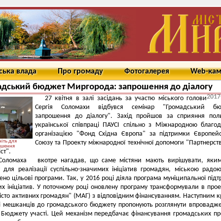
ська влада
Про громаду
Фотогалерея
Web-ка
дський бюджет Миргорода: запрошення до діалогу
2017
27 квітня в залі засідань за участю міського голови
Сергія Соломахи відбувся семінар "Громадський бю
запрошення до діалогу". Захід пройшов за сприяння пол
української співпраці ПАУСІ спільно з Міжнародною благо
організацією "Фонд Східна Європа" за підтримки Європей
іть для
Союзу та Проекту міжнародної технічної допомоги "Партнерст
ьшення
ст".
 Соломаха вкотре нагадав, що саме містяни мають вирішувати, яким
 для реалізації суспільно-значимих ініціатив громадян, міською радо
но цільові програми. Так, у 2016 році діяла програма муніципальної під
х ініціатив. У поточному році оновлену програму трансформували в прое
сто активних громадян" (МАГ) з відповідним фінансуванням. Наступним 
ні мешканців до громадського бюджету пропонують розглянути впровадж
Бюджету участі. Цей механізм передбачає фінансування громадських пр