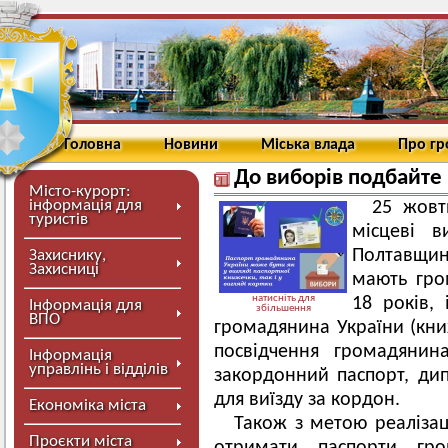
Головна
Новини
Міська влада
Про г
До виборів подбайте 
Місто-курорт:
інформація для
25 жовт
туристів
місцеві в
Полтавщини
Захиснику,
Захисниці
мають гро
натисніть для
18 років,
Інформація для
збільшення
ВПО
громадянина України (кни
посвідчення громадянин
Інформація
управлінь і відділів
закордонний паспорт, ди
для виїзду за кордон.
Економіка міста
Також з метою реалізац
Проєкти міста