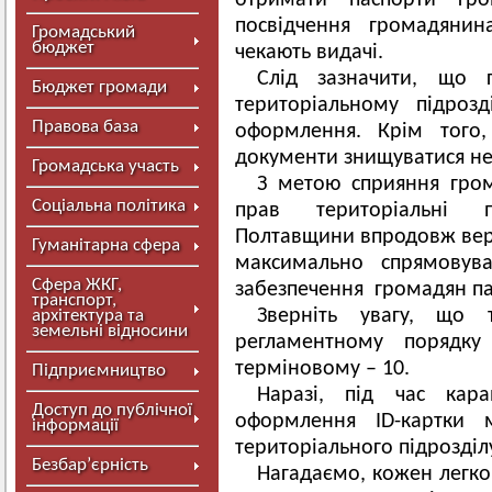
отримати паспорти гро
посвідчення громадянин
Громадський
бюджет
чекають видачі.
Слід зазначити, що г
Бюджет громади
територіальному підроз
Правова база
оформлення. Крім того,
документи знищуватися не
Громадська участь
З метою сприяння гром
Соціальна політика
прав територіальні п
Полтавщини впродовж вере
Гуманітарна сфера
максимально спрямовува
Сфера ЖКГ,
забезпечення громадян п
транспорт,
Зверніть увагу, що 
архітектура та
земельні відносини
регламентному порядку
терміновому – 10.
Підприємництво
Наразі, під час кар
Доступ до публічної
оформлення ID-картки 
інформації
територіального підрозділ
Безбар’єрність
Нагадаємо, кожен легко 