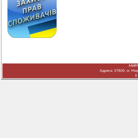
МИРГ
Адреса: 37600, м. Мирг
E