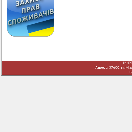
МИРГ
Адреса: 37600, м. Мирг
E