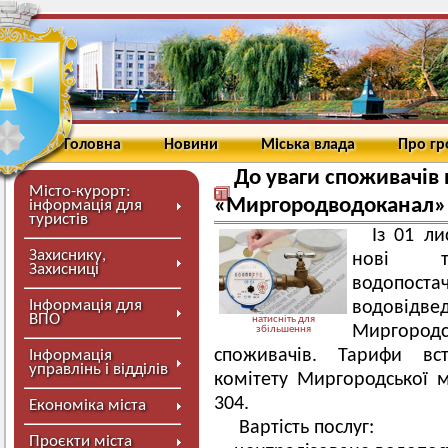
Головна
Новини
Міська влада
Про г
До уваги споживачів 
Місто-курорт:
«Миргородводоканал»
інформація для
туристів
Із 01 л
Захиснику,
нові т
Захисниці
водопос
Інформація для
водовідв
ВПО
натисніть для
Миргород
збільшення
споживачів. Тарифи вс
Інформація
управлінь і відділів
комітету Миргородської м
304.
Економіка міста
Вартість послуг:
Проєкти міста