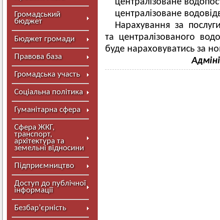
централізоване водопост
централізоване водовідв
Громадський
бюджет
Нарахування за послуг
та централізованого вод
Бюджет громади
буде нараховуватись за н
Правова база
Адмін
Громадська участь
Соціальна політика
Гуманітарна сфера
Сфера ЖКГ,
транспорт,
архітектура та
земельні відносини
Підприємництво
Доступ до публічної
інформації
Безбар’єрність