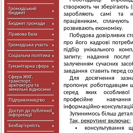
Роботодавці впровад
створюють чи зберігають 
Громадський
бюджет
заробляють самі та н
працівникам, сплачуют
Бюджет громади
розвивають економіку.
Правова база
Побудова довірливих сто
про його кадрові потреби,
Громадська участь
підбір унікального ком
Соціальна політика
запиту; надання послуг
залученням сучасних засоб
Гуманітарна сфера
завдання ставить перед с
Сфера ЖКГ,
Для досягнення зазн
транспорт,
пропонує роботодавцям ш
архітектура та
земельні відносини
серед яких особливої 
професійне навчання
Підприємництво
інформаційно-консультацій
Доступ до публічної
Зупинимось більш деталь
інформації
Так, рекрутинг включає:
Безбар’єрність
консультування 