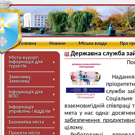
Головна
Новини
Міська влада
Про г
Державна служба зай
Місто-курорт:
інформація для
По
туристів
Наданн
Захиснику,
Захисниці
пріоритетн
служби зай
Інформація для
натисніть для
ВПО
збільшення
Соціальн
взаємовигідній співпраці 
Інформація
управлінь і відділів
мета у нас одна: досягне
забезпечення
продуктивно
Економіка міста
цілому.
Проєкти міста