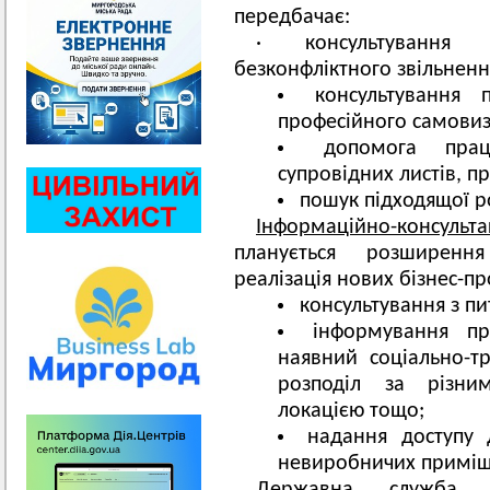
передбачає:
· консультування 
безконфліктного звільненн
консультування 
професійного самови
допомога прац
супровідних листів, п
пошук підходящої р
Інформаційно-консульт
планується розширення
реалізація нових бізнес-пр
консультування з п
інформування пр
наявний соціально-т
розподіл за різни
локацією тощо;
надання доступу 
невиробничих приміщ