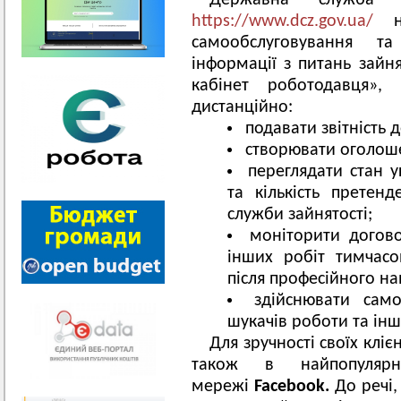
Державна служба 
https://www.dcz.gov.ua/
на
самообслуговування т
інформації з питань зайня
кабінет роботодавця»,
дистанційно:
подавати звітність 
створювати оголоше
переглядати стан 
та кількість претен
служби зайнятості;
моніторити догово
інших робіт тимчасо
після професійного на
здійснювати сам
шукачів роботи та інш
Для зручності своїх кліє
також в найпопулярн
мережі
Facebook
.
До речі,