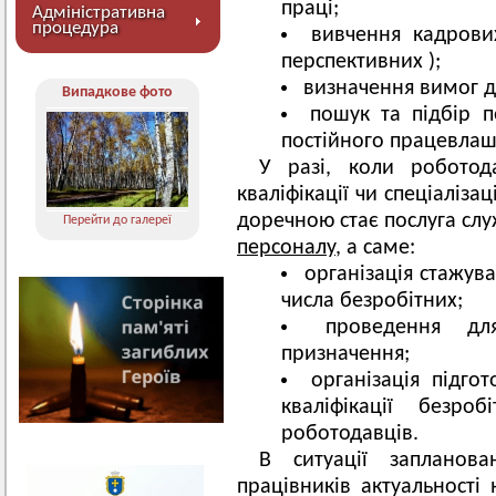
праці;
Адміністративна
процедура
вивчення кадрови
перспективних );
визначення вимог д
Випадкове фото
пошук та підбір п
постійного працевла
У разі, коли роботод
кваліфікації чи спеціаліза
доречною стає послуга слу
Перейти до галереї
персоналу
, а саме:
організація стажув
числа безробітних;
проведення для
призначення;
організація підго
кваліфікації безр
роботодавців.
В ситуації запланова
працівників актуальності