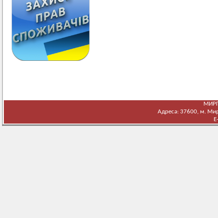
МИРГ
Адреса: 37600, м. Мирг
E