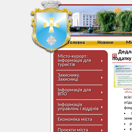
Головна
Новини
Мі
Дедла
Місто-курорт:
податку
інформація для
туристів
Захиснику,
Захисниці
Інформація для
натисн
збіл
ВПО
всіє
угід
Інформація
фонд
управлінь і відділів
земе
Економіка міста
р
в
Проєкти міста