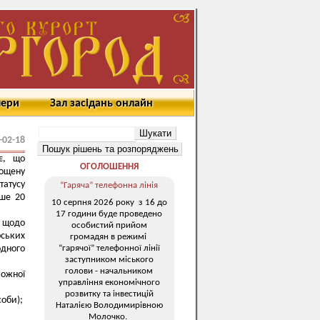
мери
Зал засідань онлайн
-02-18
є, що
ОГОЛОШЕННЯ
рощену
атусу
“Гаряча” телефонна лінія
іше 20
10 серпня 2026 року з 16 до
17 години буде проведено
к щодо
особистий прийом
рських
громадян в режимі
“гарячої” телефонної лінії
одного
заступником міського
голови - начальником
кожної
управління економічного
розвитку та інвестицій
соби);
Наталією Володимирівною
Молочко.