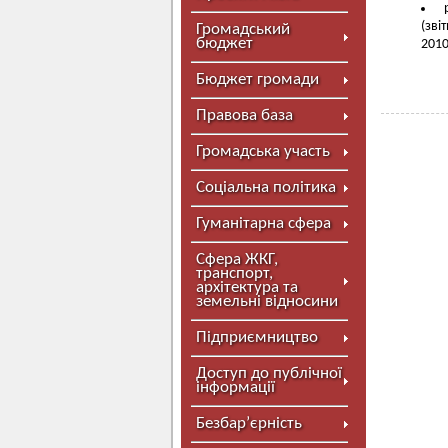
(зві
Громадський
бюджет
2010
Бюджет громади
Правова база
Громадська участь
Соціальна політика
Гуманітарна сфера
Сфера ЖКГ,
транспорт,
архітектура та
земельні відносини
Підприємництво
Доступ до публічної
інформації
Безбар’єрність