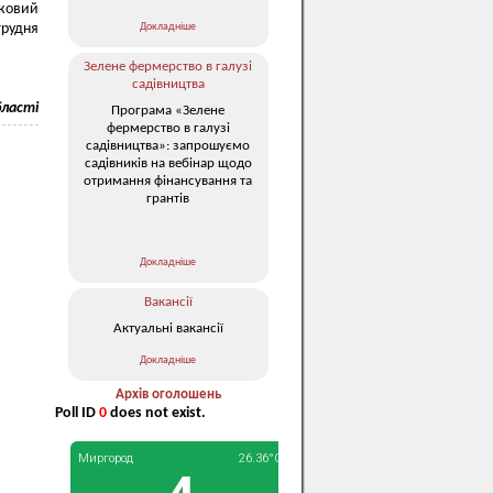
тковий
Докладніше
 грудня
Зелене фермерство в галузі
садівництва
бласті
Програма «Зелене
фермерство в галузі
садівництва»: запрошуємо
садівників на вебінар щодо
отримання фінансування та
грантів
Докладніше
Вакансії
Актуальні вакансії
Докладніше
Архів оголошень
Poll ID
0
does not exist.