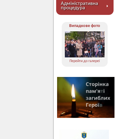
Адміністративна
процедура
Випадкове фото
Перейти до галереї