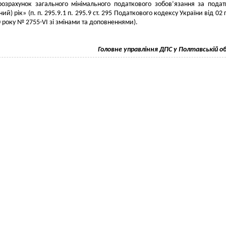
розрахунок загального мінімального податкового зобов’язання за пода
тний) рік» (п. п. 295.9.1 п. 295.9 ст. 295 Податкового кодексу України від 02
 року № 2755-VI зі змінами та доповненнями).
Головне управління ДПС у Полтавській о