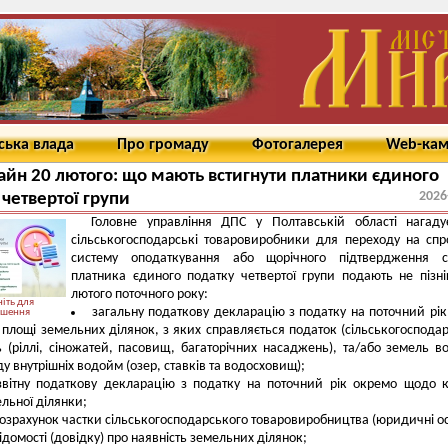
ська влада
Про громаду
Фотогалерея
Web-ка
йн 20 лютого: що мають встигнути платники єдиного
2026
 четвертої групи
Головне управління ДПС у Полтавській області нагаду
сільськогосподарські товаровиробники для переходу на сп
систему оподаткування або щорічного підтвердження ст
платника єдиного податку четвертої групи подають не пізн
лютого поточного року:
іть для
загальну податкову декларацію з податку на поточний рі
ьшення
ї площі земельних ділянок, з яких справляється податок (сільськогоспода
ь (ріллі, сіножатей, пасовищ, багаторічних насаджень), та/або земель в
у внутрішніх водойм (озер, ставків та водосховищ);
звітну податкову декларацію з податку на поточний рік окремо щодо 
льної ділянки;
озрахунок частки сільськогосподарського товаровиробництва (юридичні о
ідомості (довідку) про наявність земельних ділянок;