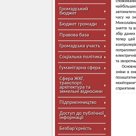
споживання
найбільши
Громадський
автоматичн
бюджет
часу на з
Миколаївна
Бюджет громади
зняття та 
збір даних
Правова база
тепер цей
контролері
Громадська участь
потрапляют
електричні
Соціальна політика
та зворотн
Основни
Гуманітарна сфера
зміни в ен
позаштатн
Сфера ЖКГ,
транспорт,
моніторин
архітектура та
сприятиме 
земельні відносини
Підприємництво
Доступ до публічної
інформації
Безбар’єрність