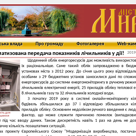
ська влада
Про громаду
Фотогалерея
Web-ка
2019
атизована передача показників лічильників у дії!
Щоденний облік енергоресурсів дає можливість використо
їх раціональніше. Саме такий облік запроваджено в бюд
установах міста з 2012 року. До січня цього року відповіда
особами з 29 бюджетних установ заносилися дані по спож
енергоресурсів до системи енергомоніторингу в ручному режим
лічильників електричної енергії, 25 приладів обліку теплової ен
8 лічильників газу та 32 лічильників холодної води.
З початку 2019 року в системі онлайн-моніторингу кіл
будівель збільшилася до 37 і відповідно збільшилася кіл
приладів обліку. Основним недоліком ручного введення є лю
іть для
фактор, що може служити причиною помилок (випадкови
ьшення
 під час вводу даних. Також дискретність навіть 1 раз на день не до
ачну кількість позаштатних ситуацій.
ах проекту Європейського Союзу "Модернізація виробництва, постача