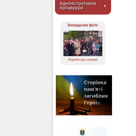
Адміністративна
процедура
Випадкове фото
Перейти до галереї