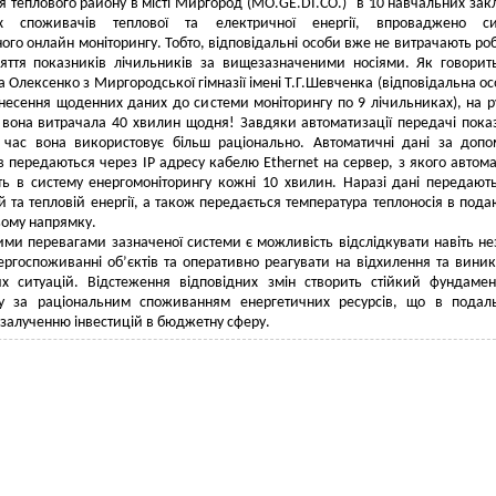
 теплового району в місті Миргород (MO.GE.DI.CO.)" в 10 навчальних зак
х споживачів теплової та електричної енергії, впроваджено си
ого онлайн моніторингу. Тобто, відповідальні особи вже не витрачають ро
няття показників лічильників за вищезазначеними носіями. Як говорит
 Олексенко з Миргородської гімназії імені Т.Г.Шевченка (відповідальна ос
внесення щоденних даних до системи моніторингу по 9 лічильниках), на 
 вона витрачала 40 хвилин щодня! Завдяки автоматизації передачі пока
 час вона використовує більш раціонально. Автоматичні дані за доп
в передаються через IP адресу кабелю Ethernet на сервер, з якого автом
ь в систему енергомоніторингу кожні 10 хвилин. Наразі дані передают
й та тепловій енергії, а також передається температура теплоносія в под
ьому напрямку.
ми перевагами зазначеної системи є можливість відслідкувати навіть не
ергоспоживанні об’єктів та оперативно реагувати на відхилення та вини
их ситуацій. Відстеження відповідних змін створить стійкий фундаме
гу за раціональним споживанням енергетичних ресурсів, що в подал
залученню інвестицій в бюджетну сферу.