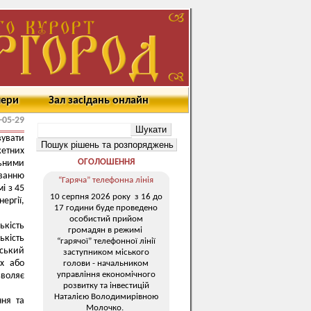
мери
Зал засідань онлайн
-05-29
вувати
жетних
ОГОЛОШЕННЯ
льними
иванню
“Гаряча” телефонна лінія
і з 45
10 серпня 2026 року з 16 до
ергії,
17 години буде проведено
особистий прийом
ькість
громадян в режимі
ькість
“гарячої” телефонної лінії
дський
заступником міського
х або
голови - начальником
управління економічного
зволяє
розвитку та інвестицій
Наталією Володимирівною
ння та
Молочко.