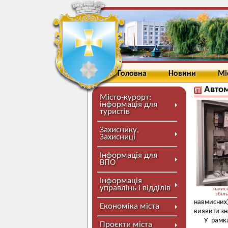
Головна
Новини
Мі
Автом
Місто-курорт:
інформація для
туристів
Захиснику,
Захисниці
Інформація для
ВПО
Інформація
управлінь і відділів
натисн
збіл
навмисних)
Економіка міста
виявити зн
У рамк
Проєкти міста