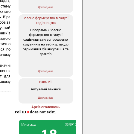
ладах,
стему
Докладніше
бочого
ь Віра
Зелене фермерство в галузі
оба за
садівництва
ручний
Програма «Зелене
зників
фермерство в галузі
омогою
садівництва»: запрошуємо
атично
садівників на вебінар щодо
отримання фінансування та
ься по
грантів
аючому
значні
кнення
Докладніше
нт для
ьшому
Вакансії
Актуальні вакансії
Докладніше
Архів оголошень
Poll ID
0
does not exist.