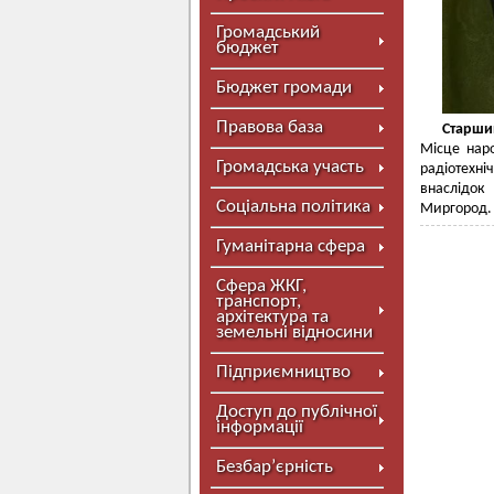
Громадський
бюджет
Бюджет громади
Правова база
Старши
Місце наро
Громадська участь
радіотехн
внаслідок
Соціальна політика
Миргород.
Гуманітарна сфера
Сфера ЖКГ,
транспорт,
архітектура та
земельні відносини
Підприємництво
Доступ до публічної
інформації
Безбар’єрність