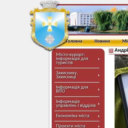
Головна
Новини
Мі
Андр
Місто-курорт:
інформація для
туристів
Захиснику,
Захисниці
Інформація для
ВПО
Інформація
управлінь і відділів
Економіка міста
Проєкти міста