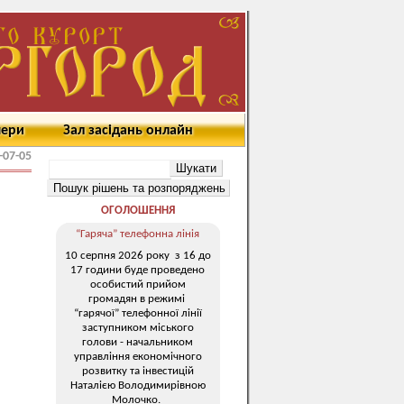
мери
Зал засідань онлайн
-07-05
ОГОЛОШЕННЯ
“Гаряча” телефонна лінія
10 серпня 2026 року з 16 до
17 години буде проведено
особистий прийом
громадян в режимі
“гарячої” телефонної лінії
заступником міського
голови - начальником
управління економічного
розвитку та інвестицій
Наталією Володимирівною
Молочко.