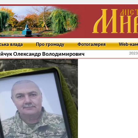
ська влада
Про громаду
Фотогалерея
Web-ка
2023
ійчук Олександр Володимирович