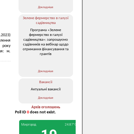
Докладніше
Зелене фермерство в галузі
садівництва
Програма «Зелене
фермерство в галузі
.2023)
садівництва»: запрошуємо
ілення
садівників на вебінар щодо
3 року
отримання фінансування та
ня: м.
грантів
Докладніше
Вакансії
Актуальні вакансії
Докладніше
Архів оголошень
Poll ID
0
does not exist.