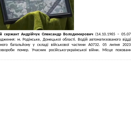
й сержант Андрійчук Олександр Володимирович
(14.10.1965 – 05.07
дження: м. Родінське, Донецької області. Водій автоматизованого відд
ічного батальйону у складі військової частини А0732. 05 липня 202
 хвороби помер. Учасник російсько-української війни. Місце похован