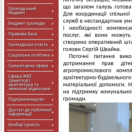
поточну ситуацію, міськи
що загалом галузь готова
Громадський
бюджет
Для координації спільно
служб в нестандартних умо
Бюджет громади
і необхідності компенс
Правова база
послуг, які вони можут
створено оперативний шта
Громадська участь
голови Сергій Швайка.
Соціальна політика
Поточні питання вик
дотримання прав дітей
Гуманітарна сфера
агропромислового компл
Сфера ЖКГ,
архітектурно-будівельно
транспорт,
матеріальної допомоги. 
архітектура та
земельні відносини
на підтримку комунальної
громади.
Підприємництво
Доступ до публічної
інформації
Безбар’єрність