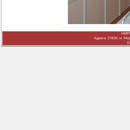
МИРГ
Адреса: 37600, м. Мирг
E