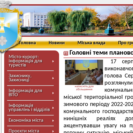
Головна
Новини
Міська влада
Про г
Головні теми планов
Місто-курорт:
інформація для
17 серп
туристів
виконавчо
голова Се
Захиснику,
Захисниці
розглянули
натисніть для
комуналь
збільшення
Інформація для
ВПО
міської територіальної г
зимового періоду 2022-202
Інформація
управлінь і відділів
комунального господарст
нинішніх реаліях доп
Економіка міста
акцентувавши увагу на 
Проєкти міста