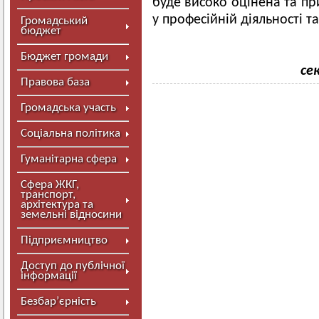
буде високо оцінена та пр
у професійній діяльності та
Громадський
бюджет
Бюджет громади
се
Правова база
Громадська участь
Соціальна політика
Гуманітарна сфера
Сфера ЖКГ,
транспорт,
архітектура та
земельні відносини
Підприємництво
Доступ до публічної
інформації
Безбар’єрність