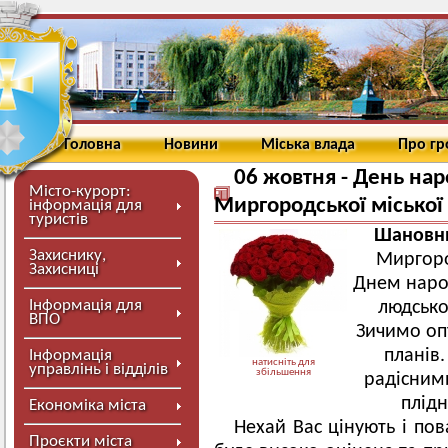
Головна
Новини
Міська влада
Про г
06 жовтня - День на
Місто-курорт:
Миргородської міської
інформація для
туристів
Шановни
Захиснику,
Миргоро
Захисниці
Днем наро
Інформація для
людсько
ВПО
Зичимо опт
планів
Інформація
натисніть для
управлінь і відділів
збільшення
радісним
плід
Економіка міста
Нехай Вас цінують і по
Проєкти міста