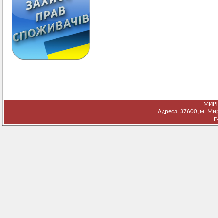
МИРГ
Адреса: 37600, м. Мирг
E