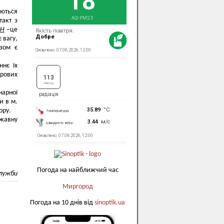
аються
такт з
ИН
–це
 вагу,
озом є
ннє їх
орових
нарної
и в м.
ору.
ржавну
Погода на найближчий час
служби
Миргород
Погода на 10 днів від
sinoptik.ua