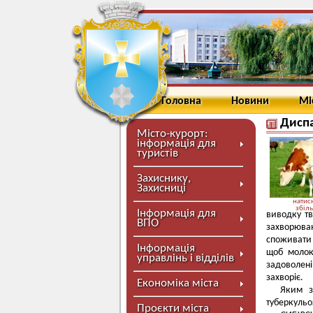
Головна
Новини
Мі
Диспа
Місто-курорт:
інформація для
туристів
Захиснику,
Захисниці
натисн
збіл
Інформація для
виводку тв
ВПО
захворюван
споживати 
Інформація
щоб молок
управлінь і відділів
задоволен
захворіє.
Економіка міста
Яким з
туберкульо
Проєкти міста