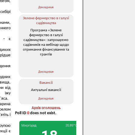
бігом,
Докладніше
сибірі
Зелене фермерство в галузі
инами,
садівництва
инного
Програма «Зелене
фермерство в галузі
ю – є
садівництва»: запрошуємо
садівників на вебінар щодо
отримання фінансування та
 диких
грантів
 рідше
едення
Докладніше
будник
овища,
Вакансії
ни від
Актуальні вакансії
в їжу
`яса.
Докладніше
варина
Архів оголошень
релом
Poll ID
0
does not exist.
тіть і
рупою
кції є