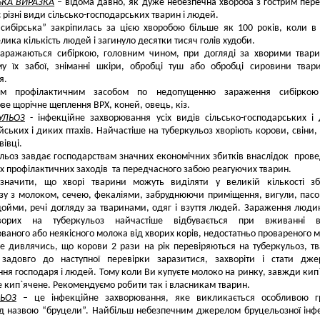
ЬКА ВИРАЗКА
– відома давно, як дуже небезпечна хвороба з гострим пере
 різні види сільсько-господарських тварин і людей.
сибірська” закріпилась за цією хворобою більше як 100 років, коли в 
лика кількість людей і загинуло десятки тисяч голів худоби.
аражаються сибіркою, головним чином, при догляді за хворими твар
у їх забої, зніманні шкіри, обробці туш або обробці сировини твар
я.
им профілактичним засобом по недопущенню зараження сибірко
ове щорічне щеплення ВРХ, коней, овець, кіз.
УЛЬОЗ
- інфекційне захворювання усіх видів сільсько-господарських і
ійських і диких птахів. Найчастіше на туберкульоз хворіють корови, свіни,
вівці.
льоз завдає господарствам значних економічних збитків внаслідок пров
х профілактичних заходів та передчасного забою реагуючих тварин.
азначити, що хворі тварини можуть виділяти у великій кількості з
зу з молоком, сечею, фекаліями, забруднюючи приміщення, вигули, пас
ойми, речі догляду за тваринами, одяг і взуття людей. Зараження люди
ворих на туберкульоз найчастіше відбувається при вживанні 
ованого або неякісного молока від хворих корів, недостатньо провареного м
е дивлячись, що корови 2 рази на рік перевіряються на туберкульоз, т
адовго до наступної перевірки заразитися, захворіти і стати дже
ня господаря і людей. Тому коли Ви купуєте молоко на ринку, завжди кип`я
 кип`ячене. Рекомендуємо робити так і власникам тварин.
ЬОЗ
– це інфекційне захворювання, яке викликається особливою г
ід назвою “бруцели”. Найбільш небезпечним джерелом бруцельозної інфе