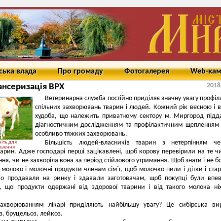
ська влада
Про громаду
Фотогалерея
Web-ка
2018
нсеризація ВРХ
Ветеринарна служба постійно приділяє значну увагу профіл
спільних захворювань тварин і людей. Кожний рік весною і 
худоба, що належить приватному сектору м. Миргород підд
діагностичним дослідженням та профілактичним щепленням
особливо тяжких захворювань.
Більшість людей-власників тварин з нетерпінням че
іть для
ьшення
арин. Адже господарі перші зацікавлені, щоб корову перевірили на те ч
ня, чи не захворіла вона за період стійлового утримання. Щоб знати і не б
молоко і молочні продукти членам сім`ї, щоб молочко пили і дітки і стар
о продавали на ринку і здавали заготовачам, щоб покупці були впев
і, що продукти одержані від здорової тварини і від такого молока ні
ахворюванням лікарі приділяють найбільшу увагу? Це сибірська вир
з, бруцельоз, лейкоз.