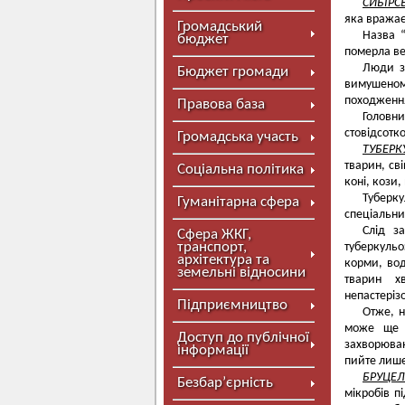
СИБІРС
яка вражає
Громадський
Назва “
бюджет
померла ве
Люди з
Бюджет громади
вимушеном
походженн
Правова база
Головн
стовідсотк
Громадська участь
ТУБЕРК
тварин, св
Соціальна політика
коні, кози, 
Туберку
Гуманітарна сфера
спеціальни
Слід з
Сфера ЖКГ,
транспорт,
туберкульо
архітектура та
корми, вод
земельні відносини
тварин х
непастеріз
Підприємництво
Отже, н
може ще з
Доступ до публічної
захворюван
інформації
пийте лише
БРУЦЕЛ
Безбар’єрність
мікробів п