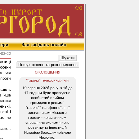
мери
Зал засідань онлайн
-03-22
актиці
восени
ОГОЛОШЕННЯ
ається
 проти
“Гаряча” телефонна лінія
10 серпня 2026 року з 16 до
кають
17 години буде проведено
и інше
особистий прийом
оятися
громадян в режимі
енькі,
“гарячої” телефонної лінії
нені і
заступником міського
хто не
голови - начальником
управління економічного
розвитку та інвестицій
азка,
Наталією Володимирівною
Молочко.