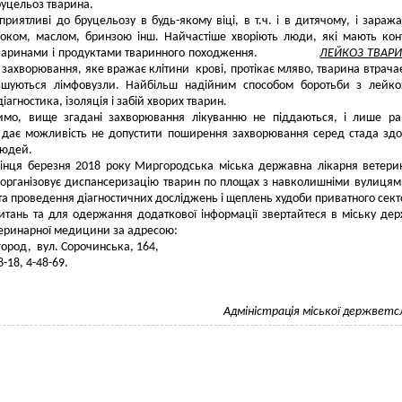
руцельоз тварина.
риятливі до бруцельозу в будь-якому віці, в т.ч. і в дитячому, і зараж
оком, маслом, бринзою інш. Найчастіше хворіють люди, які мають кон
тваринами і продуктами тваринного походження.
ЛЕЙКОЗ ТВАР
 захворювання, яке вражає клітини крові, протікає мляво, тварина втрачає
льшуються лімфовузли. Найбільш надійним способом боротьби з лейк
іагностика, ізоляція і забій хворих тварин.
имо, вище згадані захворювання лікуванню не піддаються, і лише ра
 дає можливість не допустити поширення захворювання серед стада зд
людей.
інця березня 2018 року Миргородська міська державна лікарня ветери
організовує диспансеризацію тварин по площах з навколишніми вулицям
а проведення діагностичних досліджень і щеплень худоби приватного сект
питань та для одержання додаткової інформації звертайтеся в міську де
еринарної медицини за адресою:
ород, вул. Сорочинська, 164,
8-18, 4-48-69.
Адміністрація міської держвет