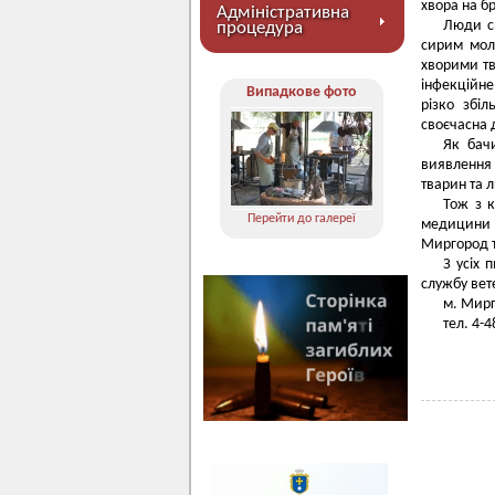
хвора на б
Адміністративна
Люди сп
процедура
сирим мол
хворими 
інфекційне
Випадкове фото
різко збі
своєчасна д
Як бач
виявлення
тварин та 
Тож з к
Перейти до галереї
медицини 
Миргород т
З усіх 
службу вет
м. Мирг
тел. 4-4