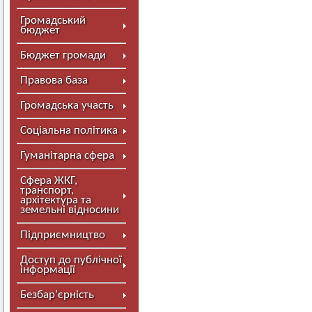
Громадський
бюджет
Бюджет громади
Правова база
Громадська участь
Соціальна політика
Гуманітарна сфера
Сфера ЖКГ,
транспорт,
архітектура та
земельні відносини
Підприємництво
Доступ до публічної
інформації
Безбар’єрність