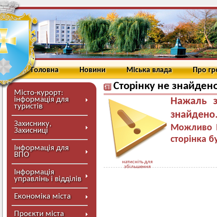
Головна
Новини
Міська влада
Про г
Сторінку не знайден
Місто-курорт:
інформація для
Нажаль з
туристів
знайдено
Захиснику,
Можливо В
Захисниці
сторінка б
Інформація для
ВПО
натисніть для
збільшення
Інформація
управлінь і відділів
Економіка міста
Проєкти міста