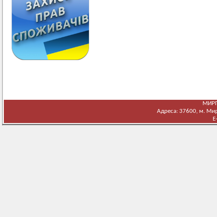
МИРГ
Адреса: 37600, м. Мирг
E