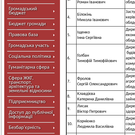
Роман Іванович
облд
Громадський
Засту
бюджет
Білокінь
4.
кері
Микола Іванович
облд
Бюджет громади
Дире
Іщенко
Правова база
5.
екон
Інна Сергіївна
облд
Громадська участь
Дире
будів
Голбан
Соціальна політика
6.
архіт
Тимофій Тимофійович
кому
Гуманітарна сфера
облд
Дире
Сфера ЖКГ,
Фролов
7.
агро
транспорт,
Сергій Олександрович
архітектура та
облд
земельні відносини
Клавдієва
Дире
8.
Катерина Данилівна
зайня
Підприємництво
Лисак
Дире
9.
Віктор Петрович
здор
Доступ до публічної
інформації
Дире
Корнієнко
10.
соці
Людмила Василівна
Безбар’єрність
облд