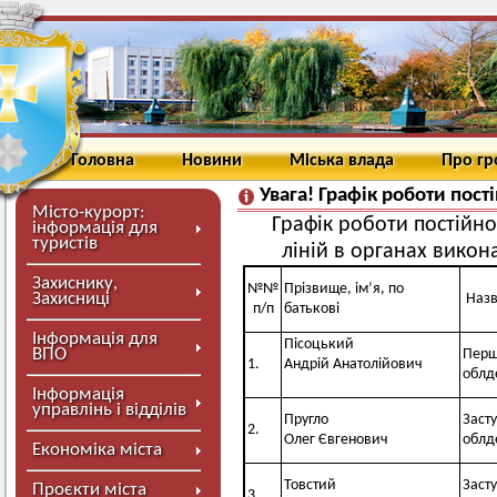
Головна
Новини
Міська влада
Про г
Увага! Графік роботи пос
Місто-курорт:
Графік роботи постійн
інформація для
туристів
ліній в органах викон
Захиснику,
№№
Прізвище, ім’я, по
Захисниці
Назв
п/п
батькові
Інформація для
Пісоцький
ВПО
Перш
1.
Андрій Анатолійович
облд
Інформація
управлінь і відділів
Пругло
Заст
2.
Олег Євгенович
облд
Економіка міста
Товстий
Заст
Проєкти міста
3.