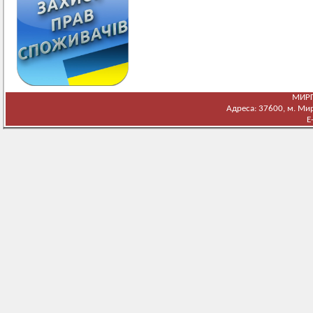
МИРГ
Адреса: 37600, м. Мирг
E