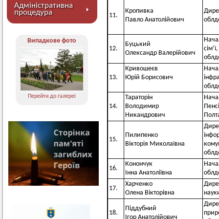
Адміністративна
Кропивка
Дире
процедура
11.
Павло Анатолійович
облд
Нача
Випадкове фото
Буцький
12.
сім’ї
Олександр Валерійович
облд
Кривошеєв
Нача
13.
Юрій Борисович
інфр
облд
Перейти до галереї
Тараторін
Нача
14.
Володимир
Пенс
Никандрович
Полт
Дире
Пилипенко
інфор
15.
Вікторія Миколаївна
кому
облд
Конончук
Нача
16.
Інна Анатоліївна
облд
Харченко
Дире
17.
Олена Вікторівна
наук
Дире
Піддубний
18.
прир
Ігор Анатолійович