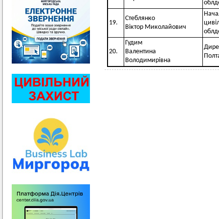
облд
Нача
Стеблянко
19.
циві
Віктор Миколайович
облд
Гудим
Дире
20.
Валентина
Полта
Володимирівна