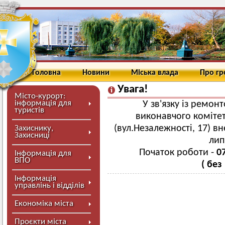
Головна
Новини
Міська влада
Про г
Увага!
Місто-курорт:
інформація для
У зв'язку із ремо
туристів
виконавчого комітет
(вул.Незалежності, 17) в
Захиснику,
Захисниці
лип
Початок роботи -
0
Інформація для
ВПО
( без
Інформація
управлінь і відділів
Економіка міста
Проєкти міста