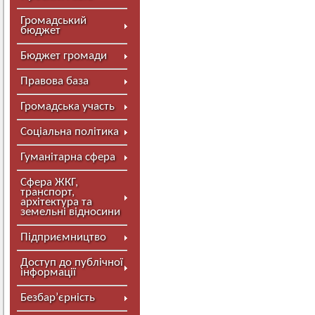
Громадський
бюджет
Бюджет громади
Правова база
Громадська участь
Соціальна політика
Гуманітарна сфера
Сфера ЖКГ,
транспорт,
архітектура та
земельні відносини
Підприємництво
Доступ до публічної
інформації
Безбар’єрність