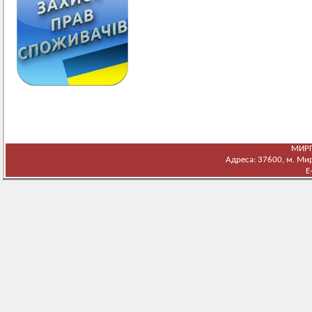
МИРГ
Адреса: 37600, м. Мирг
E