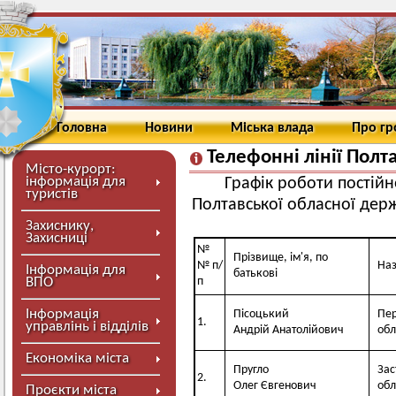
Головна
Новини
Міська влада
Про г
Телефонні лінії Полт
Місто-курорт:
інформація для
Графік роботи постій
туристів
Полтавської обласної держ
Захиснику,
Захисниці
№
Прізвище, ім'я, по
№ п/
Наз
Інформація для
батькові
ВПО
п
Інформація
Пісоцький
Пер
1.
управлінь і відділів
Андрій Анатолійович
обл
Економіка міста
Пругло
Зас
2.
Олег Євгенович
обл
Проєкти міста