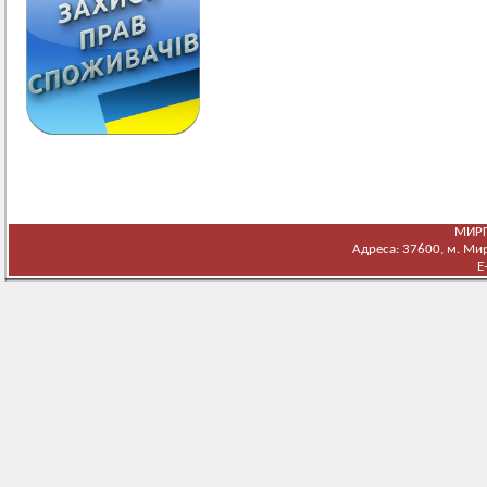
МИРГ
Адреса: 37600, м. Мирг
E