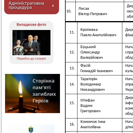
Адміністративна
Дир
процедура
Лисак
10.
охо
Віктор Петрович
обл
Випадкове фото
Кропивка
Дир
11.
Павло Анатолійович
фіна
Буцький
Нача
12.
Олександр
спра
Валерійович
облд
Перейти до галереї
Фасїй
Нач
13.
Геннадій Іванович
куль
Тараторін
Нач
14.
Володимир
упра
Никандрович
Укра
Дир
ІІІтефан
15.
інфо
Вадим
кому
Григорович
облд
Конончук Інна
Нач
16.
Анатоліївна
діте