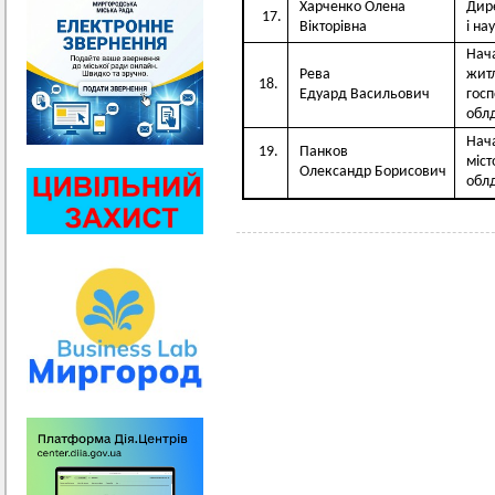
Харченко Олена
Дире
17.
Вікторівна
і на
Нач
Рева
жит
18.
Едуард Васильович
гос
облд
Нач
19.
Панков
міст
Олександр Борисович
облд