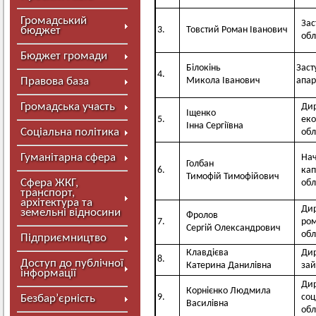
Громадський
Зас
бюджет
3.
Товстий Роман Іванович
обл
Бюджет громади
Білокінь
Заст
4.
Правова база
Микола Іванович
апар
Громадська участь
Дир
Іщенко
5.
еко
Інна Сергіївна
Соціальна політика
обл
Гуманітарна сфера
Нач
Голбан
6.
кап
Тимофій Тимофійович
Сфера ЖКГ,
обл
транспорт,
архітектура та
Дир
земельні відносини
Фролов
7.
ром
Сергій Олександрович
обл
Підприємництво
Клавдієва
Дир
8.
Доступ до публічної
Катерина Данилівна
зай
інформації
Дир
Корнієнко Людмила
9.
соц
Безбар’єрність
Василівна
обл