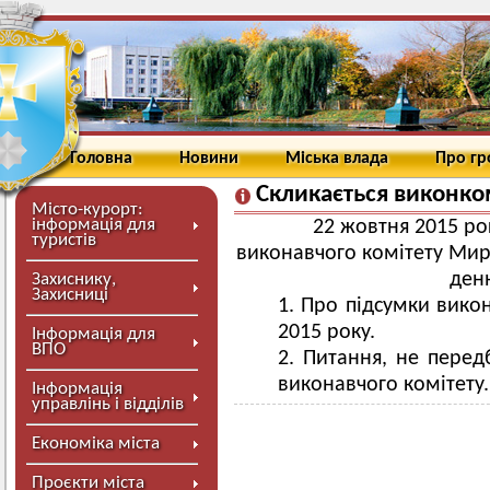
Головна
Новини
Міська влада
Про г
Скликається виконко
Місто-курорт:
інформація для
22 жовтня 2015 рок
туристів
виконавчого комітету Мирг
ден
Захиснику,
Захисниці
Про підсумки викон
2015 року.
Інформація для
ВПО
Питання, не перед
виконавчого комітету.
Інформація
управлінь і відділів
Економіка міста
Проєкти міста