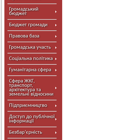
Громадський
бюджет
Бюджет громади
Правова база
Громадська участь
Соціальна політика
Гуманітарна сфера
Сфера ЖКГ,
транспорт,
архітектура та
земельні відносини
Підприємництво
Доступ до публічної
інформації
Безбар’єрність