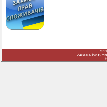
МИРГ
Адреса: 37600, м. Мирг
E