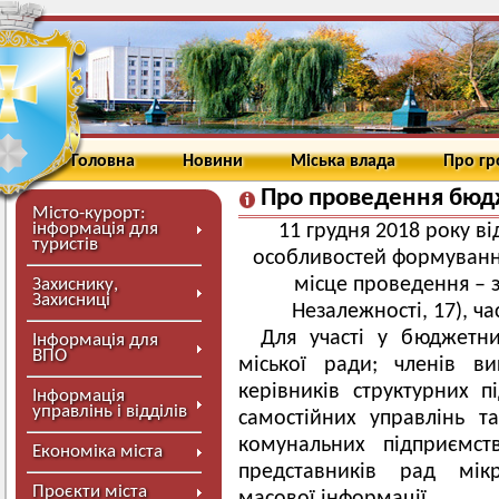
Головна
Новини
Міська влада
Про г
Про проведення бюд
Місто-курорт:
інформація для
11 грудня 2018 року в
туристів
особливостей формуванн
місце проведення – з
Захиснику,
Захисниці
Незалежності, 17), ча
Для участі у бюджетни
Інформація для
ВПО
міської ради; членів ви
керівників структурних пі
Інформація
управлінь і відділів
самостійних управлінь та
комунальних підприємст
Економіка міста
представників рад мікр
Проєкти міста