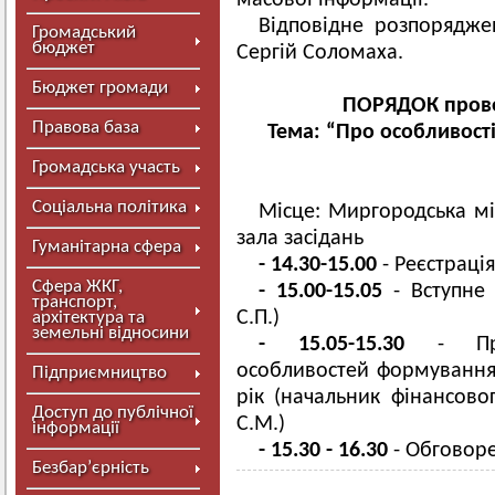
масової інформації.
Відповідне розпорядж
Громадський
бюджет
Сергій Соломаха.
Бюджет громади
ПОРЯДОК прове
Правова база
Тема: “Про особливост
Громадська участь
Соціальна політика
Місце: Миргородська міс
зала засідань
Гуманітарна сфера
- 14.30-15.00
- Реєстраці
Сфера ЖКГ,
- 15.00-15.05
- Вступне 
транспорт,
С.П.)
архітектура та
земельні відносини
- 15.05-15.30
- Пред
особливостей формування
Підприємництво
рік (начальник фінансово
Доступ до публічної
С.М.)
інформації
- 15.30 - 16.30
- Обговор
Безбар’єрність