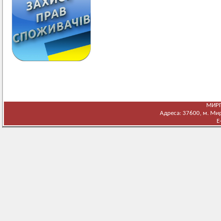
МИРГ
Адреса: 37600, м. Мирг
E