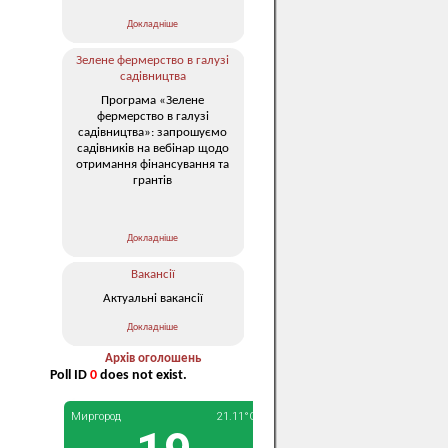
Докладніше
Зелене фермерство в галузі
садівництва
Програма «Зелене
фермерство в галузі
садівництва»: запрошуємо
садівників на вебінар щодо
отримання фінансування та
грантів
Докладніше
Вакансії
Актуальні вакансії
Докладніше
Архів оголошень
Poll ID
0
does not exist.