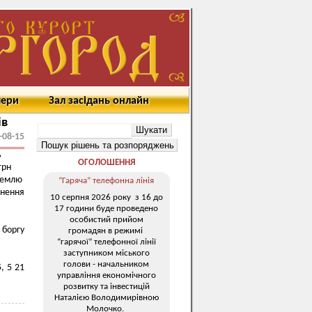
мери
Зал засідань онлайн
ів
-08-15
ь
ОГОЛОШЕННЯ
грн
 землю
“Гаряча” телефонна лінія
гнення
10 серпня 2026 року з 16 до
17 години буде проведено
особистий прийом
 боргу
громадян в режимі
“гарячої” телефонної лінії
заступником міського
голови - начальником
, 5 21
управління економічного
розвитку та інвестицій
Наталією Володимирівною
Молочко.