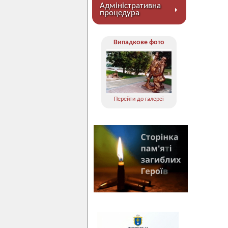
Адміністративна
процедура
Випадкове фото
Перейти до галереї