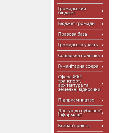
Громадський
бюджет
Бюджет громади
Правова база
Громадська участь
Соціальна політика
Гуманітарна сфера
Сфера ЖКГ,
транспорт,
архітектура та
земельні відносини
Підприємництво
Доступ до публічної
інформації
Безбар’єрність