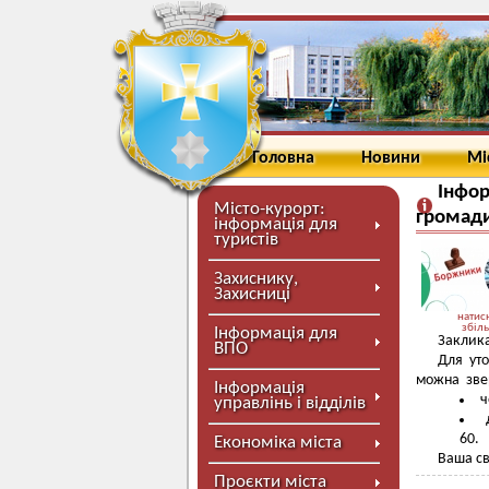
Головна
Новини
Мі
Інфор
Місто-курорт:
громади
інформація для
туристів
Захиснику,
Захисниці
натисн
збіл
Інформація для
Заклика
ВПО
Для уто
можна звер
Інформація
ч
управлінь і відділів
д
60.
Економіка міста
Ваша св
Проєкти міста