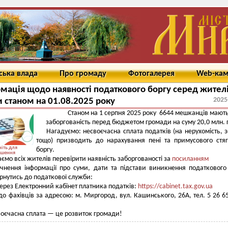
ська влада
Про громаду
Фотогалерея
Web-ка
мація щодо наявності податкового боргу серед жител
2025
 станом на 01.08.2025 року
Станом на 1 серпня 2025 року 6644 мешканців мают
заборгованість перед бюджетом громади на суму 20,0 млн. 
Нагадуємо: несвоєчасна сплата податків (на нерухомість,
тощо) призводить до нарахування пені та примусового стя
іть для
боргу.
ьшення
ємо всіх жителів перевірити наявність заборгованості за
посиланням
чнення інформації про суми, дати та підстави виникнення податкового
нутись до податкової служби:
ерез Електронний кабінет платника податків:
https://cabinet.tax.gov.ua
о фахівців за адресою: м. Миргород, вул. Кашинського, 26А, тел. 5 26 65
оєчасна сплата — це розвиток громади!