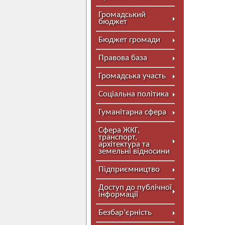
Громадський
бюджет
Бюджет громади
Правова база
Громадська участь
Соціальна політика
Гуманітарна сфера
Сфера ЖКГ,
транспорт,
архітектура та
земельні відносини
Підприємництво
Доступ до публічної
інформації
Безбар’єрність