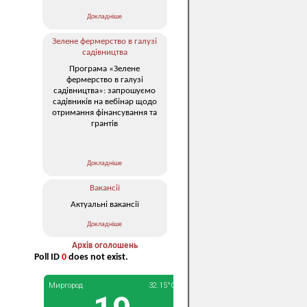
Докладніше
Зелене фермерство в галузі
садівництва
Програма «Зелене
фермерство в галузі
садівництва»: запрошуємо
садівників на вебінар щодо
отримання фінансування та
грантів
Докладніше
Вакансії
Актуальні вакансії
Докладніше
Архів оголошень
Poll ID
0
does not exist.