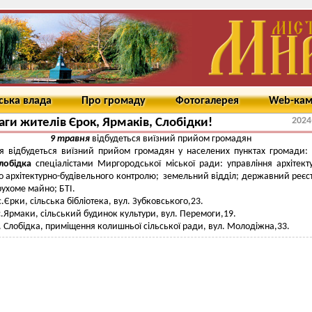
ська влада
Про громаду
Фотогалерея
Web-ка
2024
аги жителів Єрок, Ярмаків, Слобідки!
9 травня
відбудеться виїзний прийом громадян
ня відбудеться виїзний прийом громадян у населених пунктах громади:
лобідка
спеціалістами Миргородської міської ради: управління архітект
 архітектурно-будівельного контролю; земельний відділ; державний реєс
рухоме майно; БТІ.
с.Єрки, сільська бібліотека, вул. Зубковського,23.
с.Ярмаки, сільський будинок культури, вул. Перемоги,19.
. Слобідка, приміщення колишньої сільської ради, вул. Молодіжна,33.