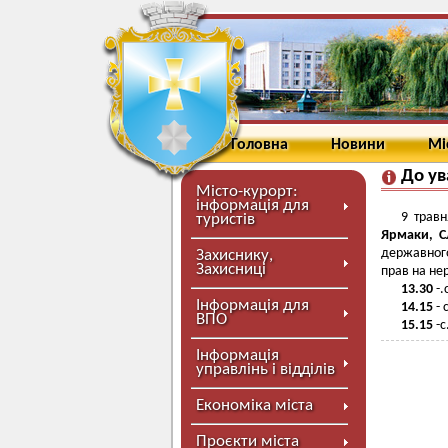
Головна
Новини
Мі
До ув
Місто-курорт:
інформація для
9 трав
туристів
Ярмаки, С
державного
Захиснику,
Захисниці
прав на не
13.30
-.
Інформація для
14.15
- 
ВПО
15.15
-с
Інформація
управлінь і відділів
Економіка міста
Проєкти міста