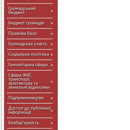
Громадський
бюджет
Бюджет громади
Правова база
Громадська участь
Соціальна політика
Гуманітарна сфера
Сфера ЖКГ,
транспорт,
архітектура та
земельні відносини
Підприємництво
Доступ до публічної
інформації
Безбар’єрність