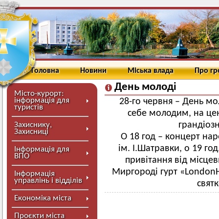
Головна
Новини
Міська влада
Про г
День молоді
Місто-курорт:
інформація для
28-го червня – День мо
туристів
себе молодим, на цен
грандіозн
Захиснику,
Захисниці
О 18 год – концерт на
ім. І.Шатравки, о 19 го
Інформація для
ВПО
привітання від місцеви
Миргороді гурт «LondonHil
Інформація
управлінь і відділів
свят
Економіка міста
Проєкти міста