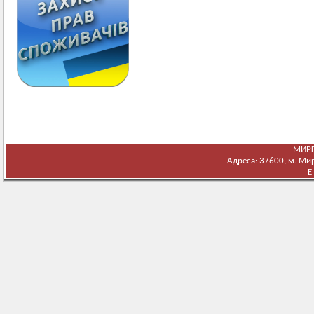
МИРГ
Адреса: 37600, м. Мирг
E