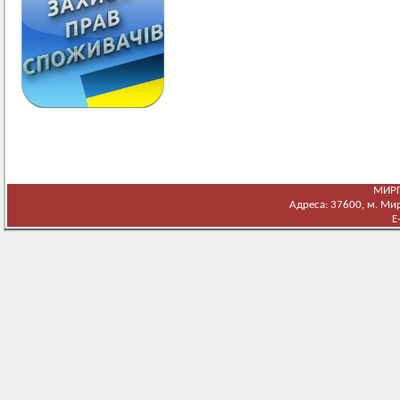
МИРГ
Адреса: 37600, м. Мирг
E