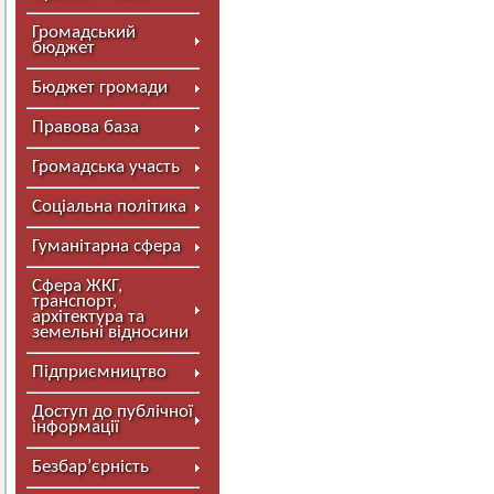
Громадський
бюджет
Бюджет громади
Правова база
Громадська участь
Соціальна політика
Гуманітарна сфера
Сфера ЖКГ,
транспорт,
архітектура та
земельні відносини
Підприємництво
Доступ до публічної
інформації
Безбар’єрність