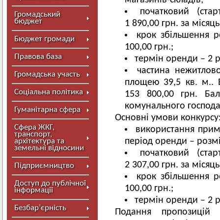
магазинів-складів;
початковий (ста
Громадський
бюджет
1 890,00 грн. за місяць
крок збільшення р
Бюджет громади
100,00 грн.;
Правова база
термін оренди – 2 р
частина нежитлово
Громадська участь
площею 39,5 кв. м.. 
Соціальна політика
153 800,00 грн. Бал
комунального господа
Гуманітарна сфера
Основні умови конкурсу
Сфера ЖКГ,
використання прим
транспорт,
період оренди – розм
архітектура та
земельні відносини
початковий (ста
2 307,00 грн. за місяць
Підприємництво
крок збільшення р
Доступ до публічної
100,00 грн.;
інформації
термін оренди – 2 р
Безбар’єрність
Подання пропозицій 