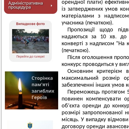
орендної плати) ефективн
Адміністративна
процедура
із затверджених умов кон
матеріалами з надписом
учасника (печаткою).
Випадкове фото
Пропозиції щодо під
надаються за 10 хв. до
конверті з надписом "На к
(печаткою).
Після оголошення пропо
Перейти до галереї
конкурс проводиться у вигля
Основним критерієм в
максимальний розмір ор
забезпеченні інших умов к
Переможець протягом 5-
повинен компенсувати о
об’єкта оренди до конкур
розмірі запропонованої 
місяць. У випадку відмов
договору оренди авансови