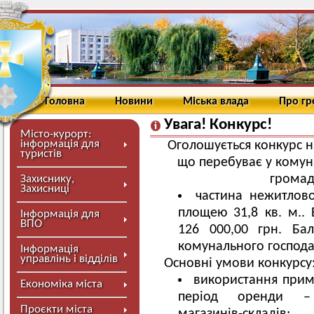
Головна
Новини
Міська влада
Про г
Увага! Конкурс!
Місто-курорт:
інформація для
Оголошується конкурс 
туристів
що перебуває у комуна
громад
Захиснику,
Захисниці
частина нежитлово
площею 31,8 кв. м.. 
Інформація для
ВПО
126 000,00 грн. Бал
комунального господа
Інформація
управлінь і відділів
Основні умови конкурсу
використання прим
Економіка міста
період оренди – 
Проєкти міста