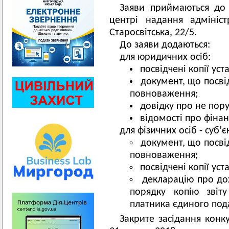
Заяви приймаються до
центрі надання адмініс
Старосвітська, 22/5.
До заяви додаються:
для юридичних осіб:
посвідчені копії ус
документ, що посвід
повноваження;
довідку про не пор
відомості про фіна
для фізичних осіб - суб’
документ, що посвід
повноваження;
посвідчені копії ус
декларацію про до
порядку копію звіту
платника єдиного под
Закрите засідання конку