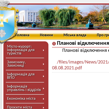
Головна
Новини
Міська влада
Про г
Планові відключення
Місто-курорт:
інформація для
Планові відключення 
туристів
/files/images/News/2021
Захиснику,
Захисниці
08.08.2021.pdf
Інформація для
ВПО
Інформація
управлінь і відділів
Економіка міста
Проєкти міста