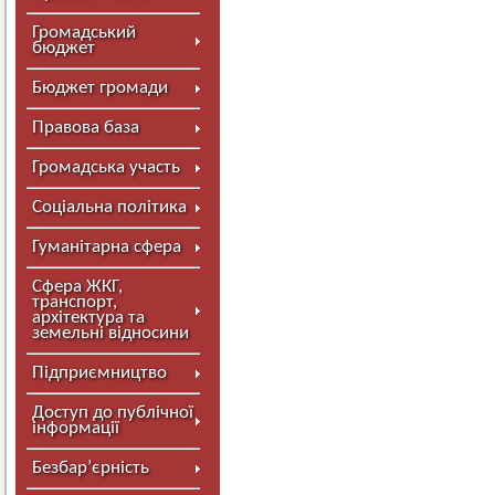
Громадський
бюджет
Бюджет громади
Правова база
Громадська участь
Соціальна політика
Гуманітарна сфера
Сфера ЖКГ,
транспорт,
архітектура та
земельні відносини
Підприємництво
Доступ до публічної
інформації
Безбар’єрність