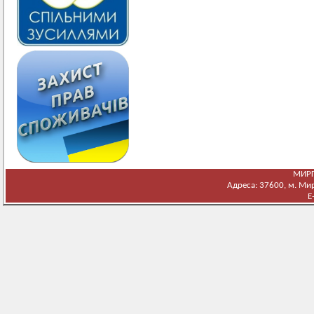
МИРГ
Адреса: 37600, м. Мирг
E