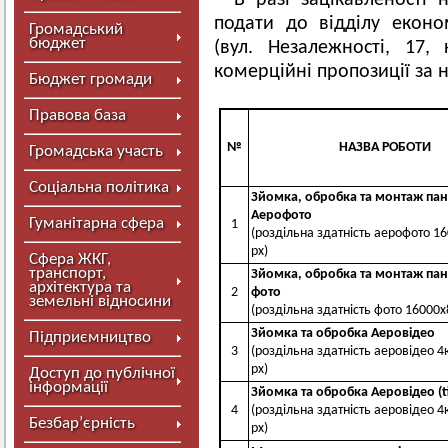
В разі зацікавленості
подати до відділу еконо
Громадський
бюджет
(вул. Незалежності, 1
комерційні пропозиції за
Бюджет громади
Правова база
№
НАЗВА РОБОТИ
Громадська участь
Соціальна політика
Зйомка, обробка та монтаж па
Аерофото
Гуманітарна сфера
1
(роздільна здатність аерофото 1
px)
Сфера ЖКГ,
транспорт,
Зйомка, обробка та монтаж па
архітектура та
2
фото
земельні відносини
(роздільна здатність фото 16000х
Зйомка та обробка Аеровідео
Підприємництво
3
(роздільна здатність аеровідео 
px)
Доступ до публічної
інформації
Зйомка та обробка Аеровідео (t
4
(роздільна здатність аеровідео 
Безбар’єрність
px)