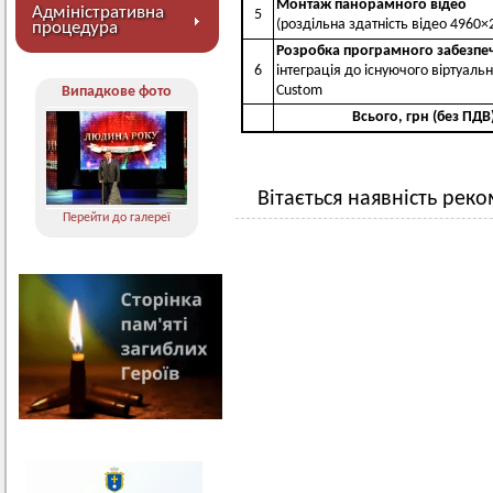
Монтаж панорамного відео
Адміністративна
5
(роздільна здатність відео 4960×
процедура
Розробка програмного забезпе
6
інтеграція до існуючого віртуаль
Custom
Випадкове фото
Всього, грн (без ПДВ
Вітається наявність рек
Перейти до галереї