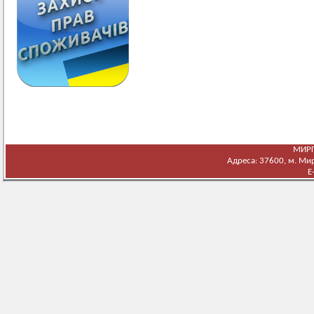
МИРГ
Адреса: 37600, м. Мирг
E