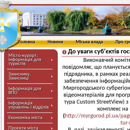
Головна
Новини
Міська влада
Про г
До уваги суб’єктів г
Місто-курорт:
інформація для
Виконавчий коміте
туристів
повідомляє, що плануєтьс
підрядника, в рамках реал
Захиснику,
Захисниці
забезпечення інформацій
Миргородського субрегіон
Інформація для
ВПО
відеоматеріалів для прог
тура Custom StreetView) 
Інформація
управлінь і відділів
комплекс на 
(
http://myrgorod.pl.ua/page/
Економіка міста
tur
Проєкти міста