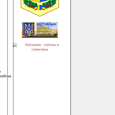
я
робіт на