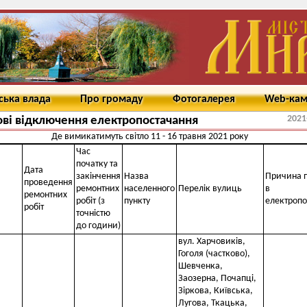
ська влада
Про громаду
Фотогалерея
Web-ка
2021
ві відключення електропостачання
Де вимикатимуть світло 11 - 16 травня 2021 року
Час
початку та
Дата
закінчення
Назва
Причина 
проведення
ремонтних
населенного
Перелік вулиць
в
ремонтних
робіт (з
пункту
електропо
робіт
точністю
до години)
вул. Харчовиків,
Гоголя (частково),
Шевченка,
Заозерна, Почапці,
Зіркова, Київська,
Лугова, Ткацька,