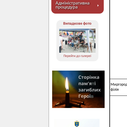
Адміністративна
процедура
Випадкове фото
Перейти до галереї
Миргоро
філія