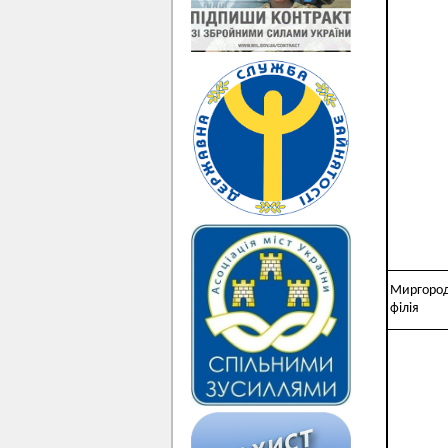
Миргоро
філія