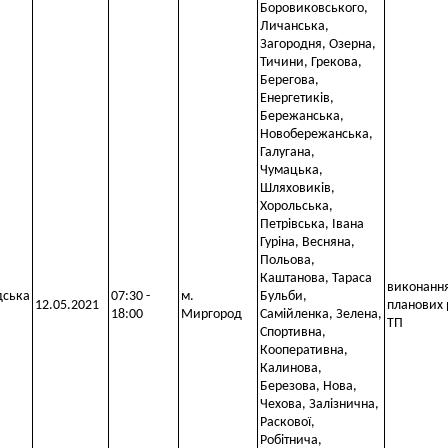
Боровиковського,
Личанська,
Загородня, Озерна,
Тичини, Грекова,
Берегова,
Енергетиків,
Бережанська,
Новобережанська,
Галугана,
Чумацька,
Шляховиків,
Хорольська,
Петрівська, Івана
Гуріна, Весняна,
Польова,
Каштанова, Тараса
виконанн
дська
07:30 -
м.
Бульби,
12.05.2021
планових 
18:00
Миргород
Самійленка, Зелена,
ТП
Спортивна,
Кооперативна,
Калинова,
Березова, Нова,
Чехова, Залізнична,
Раскової,
Робітнича,