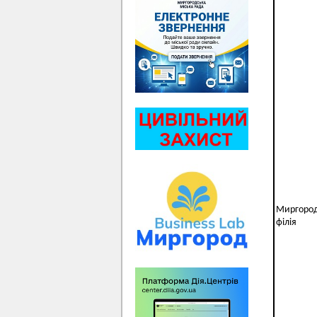
Миргоро
філія