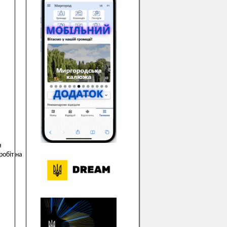
я
робіт на