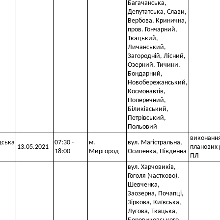
Багачанська,
Депутатська, Слави,
Вербова, Кринична,
пров. Гончарний,
Ткацький,
Личанський,
Загородній, Лісний,
Озерний, Тичини,
Бондарний,
Новобережанський,
Космонавтів,
Поперечний,
Біликівський,
Петрівський,
Польовий
виконанн
дська
07:30 -
м.
вул. Магістральна,
13.05.2021
планових 
18:00
Миргород
Осипенка, Південна
ПЛ
вул. Харчовиків,
Гоголя (частково),
Шевченка,
Заозерна, Почапці,
Зіркова, Київська,
Лугова, Ткацька,