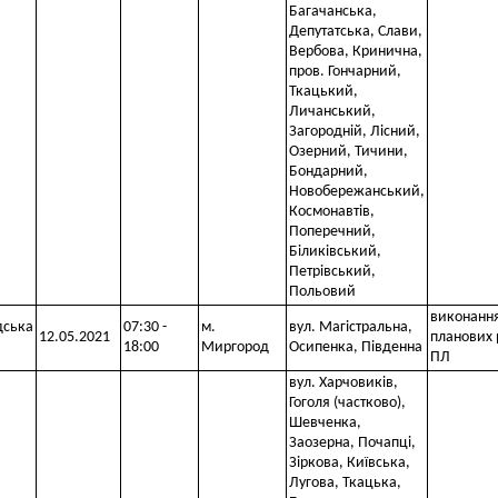
Багачанська,
Депутатська, Слави,
Вербова, Кринична,
пров. Гончарний,
Ткацький,
Личанський,
Загородній, Лісний,
Озерний, Тичини,
Бондарний,
Новобережанський,
Космонавтів,
Поперечний,
Біликівський,
Петрівський,
Польовий
виконанн
дська
07:30 -
м.
вул. Магістральна,
12.05.2021
планових 
18:00
Миргород
Осипенка, Південна
ПЛ
вул. Харчовиків,
Гоголя (частково),
Шевченка,
Заозерна, Почапці,
Зіркова, Київська,
Лугова, Ткацька,