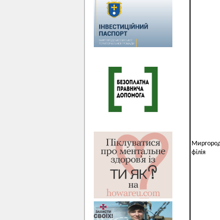
Миргоро
філія