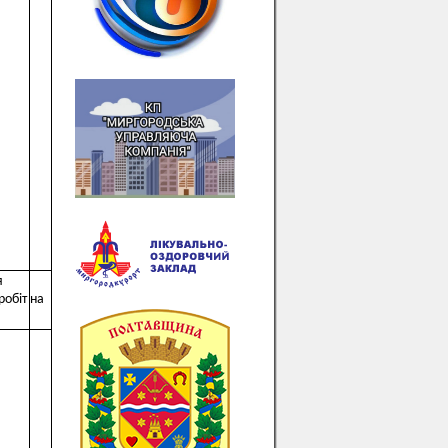
я
робіт на