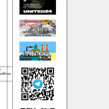
я
робіт на