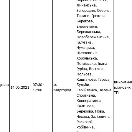
Боровиковського,
Личанська,
Загородня, Озерна,
Тичини, Грекова,
Берегова,
Енергетиків,
Бережанська,
Новобережанська,
Галугана,
Чумацька,
Шляховиків,
Хорольська,
Петрівська, Івана
Гуріна, Весняна,
Польова,
Каштанова, Тараса
виконанн
дська
07:30 -
м.
Бульби,
14.05.2021
планових 
17:00
Миргород
Самійленка, Зелена,
ТП
Спортивна,
Кооперативна,
Калинова,
Березова, Нова,
Чехова, Залізнична,
Раскової,
Робітнича,