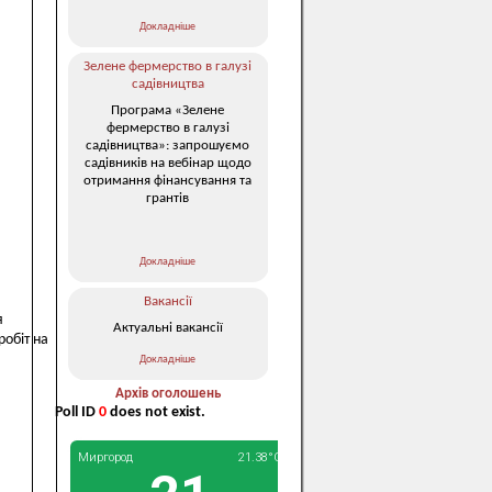
Докладніше
Зелене фермерство в галузі
садівництва
Програма «Зелене
фермерство в галузі
садівництва»: запрошуємо
садівників на вебінар щодо
отримання фінансування та
грантів
Докладніше
Вакансії
я
Актуальні вакансії
робіт на
Докладніше
Архів оголошень
Poll ID
0
does not exist.