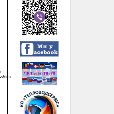
я
робіт на