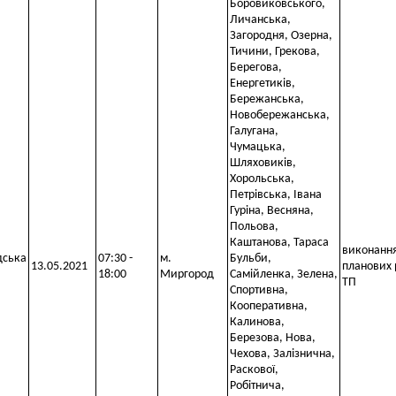
Боровиковського,
Личанська,
Загородня, Озерна,
Тичини, Грекова,
Берегова,
Енергетиків,
Бережанська,
Новобережанська,
Галугана,
Чумацька,
Шляховиків,
Хорольська,
Петрівська, Івана
Гуріна, Весняна,
Польова,
Каштанова, Тараса
виконанн
дська
07:30 -
м.
Бульби,
13.05.2021
планових 
18:00
Миргород
Самійленка, Зелена,
ТП
Спортивна,
Кооперативна,
Калинова,
Березова, Нова,
Чехова, Залізнична,
Раскової,
Робітнича,