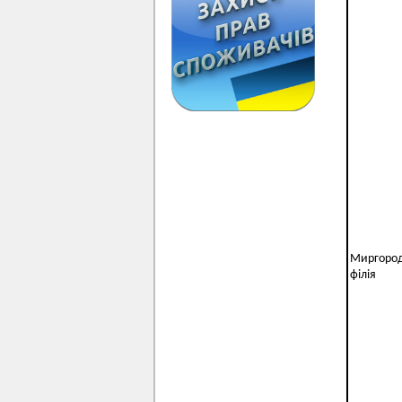
Миргоро
філія