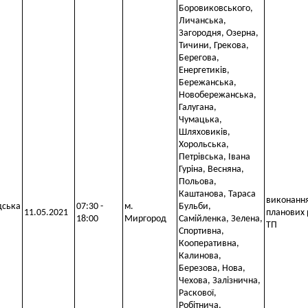
Боровиковського,
Личанська,
Загородня, Озерна,
Тичини, Грекова,
Берегова,
Енергетиків,
Бережанська,
Новобережанська,
Галугана,
Чумацька,
Шляховиків,
Хорольська,
Петрівська, Івана
Гуріна, Весняна,
Польова,
Каштанова, Тараса
виконанн
дська
07:30 -
м.
Бульби,
11.05.2021
планових 
18:00
Миргород
Самійленка, Зелена,
ТП
Спортивна,
Кооперативна,
Калинова,
Березова, Нова,
Чехова, Залізнична,
Раскової,
Робітнича,