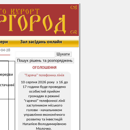
мери
Зал засідань онлайн
-04-28
ОГОЛОШЕННЯ
перерви
“Гаряча” телефонна лінія
10 серпня 2026 року з 16 до
стачанні
17 години буде проведено
особистий прийом
громадян в режимі
“гарячої” телефонної лінії
заступником міського
голови - начальником
управління економічного
розвитку та інвестицій
Наталією Володимирівною
Молочко.