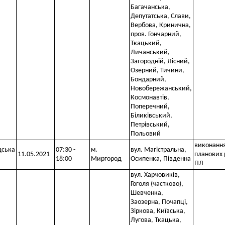
Багачанська,
Депутатська, Слави,
Вербова, Кринична,
пров. Гончарний,
Ткацький,
Личанський,
Загородній, Лісний,
Озерний, Тичини,
Бондарний,
Новобережанський,
Космонавтів,
Поперечний,
Біликівський,
Петрівський,
Польовий
виконанн
дська
07:30 -
м.
вул. Магістральна,
11.05.2021
планових 
18:00
Миргород
Осипенка, Південна
ПЛ
вул. Харчовиків,
Гоголя (частково),
Шевченка,
Заозерна, Почапці,
Зіркова, Київська,
Лугова, Ткацька,