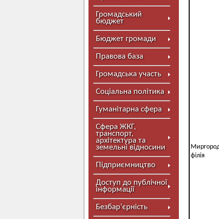
Громадський
бюджет
Бюджет громади
Правова база
Громадська участь
Соціальна політика
Гуманітарна сфера
Сфера ЖКГ,
транспорт,
архітектура та
земельні відносини
Миргоро
філія
Підприємництво
Доступ до публічної
інформації
Безбар’єрність