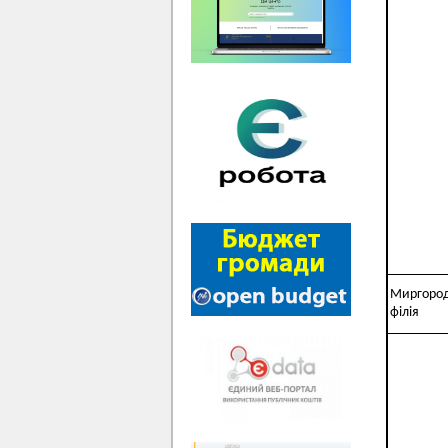
Миргоро
філія