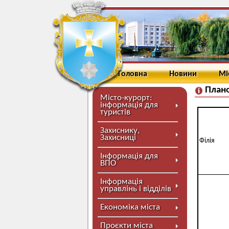
Головна
Новини
Мі
Плано
Місто-курорт:
інформація для
туристів
Захиснику,
Захисниці
Філія
Інформація для
ВПО
Інформація
управлінь і відділів
Економіка міста
Проєкти міста