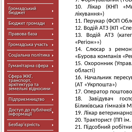
Формувальник (ТО
Лікар (КНП «Ми
Громадський
бюджет
лікування»)
Перукар (ФОП Обл
Бюджет громади
Водій АТЗ (КП «Сп
Правова база
Водій АТЗ (кате
«Регіон»»)
Громадська участь
Слюсар з ремонт
Соціальна політика
«Бурова компанія «Ре
Охоронник (Управл
Гуманітарна сфера
області)
Сфера ЖКГ,
Начальник пересу
транспорт,
(АТ «Укрпошта»)
архітектура та
земельні відносини
Оператор поштовог
Завідувач госп
Підприємництво
Біликівська гімназія 
Доступ до публічної
Лікар ветеринарно
інформації
Тракторист (ПП ім.
Безбар’єрність
Підсобний робітник