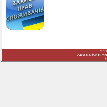
МИРГ
Адреса: 37600, м. Мирг
E