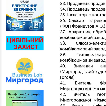
Продавець продово
Продавець продов
Інспектор з контро
Слюсар з ремонт
(ФОП Французов А.О.)
Апаратник оброб
комбікормовий завод
Слюсар-еле
комбікормовий завод
Технік-еле
комбікормовий завод
Викладач ан
(Миргородський худо
Гоголя)
Вчитель фіз
Миргородської місько
Вчитель геог
Миргородської місько