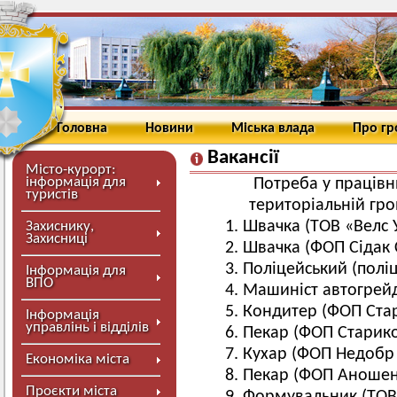
Головна
Новини
Міська влада
Про г
Вакансії
Місто-курорт:
інформація для
Потреба у працівн
туристів
територіальній гро
Швачка (ТОВ «Велс 
Захиснику,
Захисниці
Швачка (ФОП Сідак С
Поліцейський (полі
Інформація для
ВПО
Машиніст автогрей
Кондитер (ФОП Стар
Інформація
управлінь і відділів
Пекар (ФОП Старико
Кухар (ФОП Недобр
Економіка міста
Пекар (ФОП Аношен
Проєкти міста