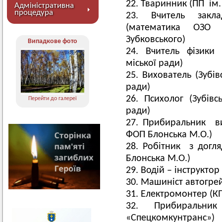
Тваринник (ПП ім.
Адміністративна
процедура
Вчитель закла
(математика ОЗО 
Зубковського)
Випадкове фото
Вчитель фізики 
міської ради)
Вихователь (Зубів
ради)
Психолог (Зубівс
Перейти до галереї
ради)
Прибиральник ви
ФОП Блонська М.О.)
Робітник з догля
Блонська М.О.)
Водій – інструктор
Машиніст автогре
Електромонтер (К
Прибиральни
«Спецкомкунтранс»)