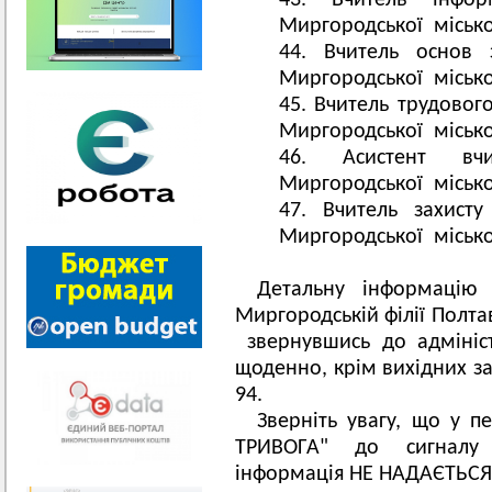
Вчитель інфор
Миргородської місько
Вчитель основ з
Миргородської місько
Вчитель трудового
Миргородської місько
Асистент вчи
Миргородської місько
Вчитель захисту
Миргородської місько
Детальну інформацію 
Миргородській філії Полта
звернувшись до адмініст
щоденно, крім вихідних за
94.
Зверніть увагу, що у п
ТРИВОГА" до сигналу
інформація НЕ НАДАЄТЬСЯ