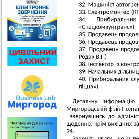
Машиніст автогре
Електромонтер (К
Прибиральни
«Спецкомкунтранс»)
Продавець продово
Продавець продово
Продавець продов
Родак В.Г.)
Інспектор з контро
Начальник дільниці
Прибиральник слу
піцца»)
Детальну інформацію 
Миргородській філії Полта
звернувшись до адмініст
щоденно, крім вихідних за
94.