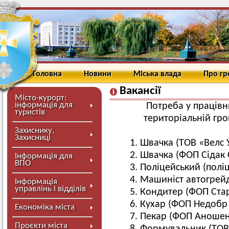
Головна
Новини
Міська влада
Про г
Вакансії
Місто-курорт:
інформація для
Потреба у працівн
туристів
територіальній гро
Захиснику,
Захисниці
Швачка (ТОВ «Велс 
Швачка (ФОП Сідак С
Інформація для
ВПО
Поліцейський (полі
Машиніст автогрей
Інформація
управлінь і відділів
Кондитер (ФОП Стар
Кухар (ФОП Недобр
Економіка міста
Пекар (ФОП Аношен
Проєкти міста