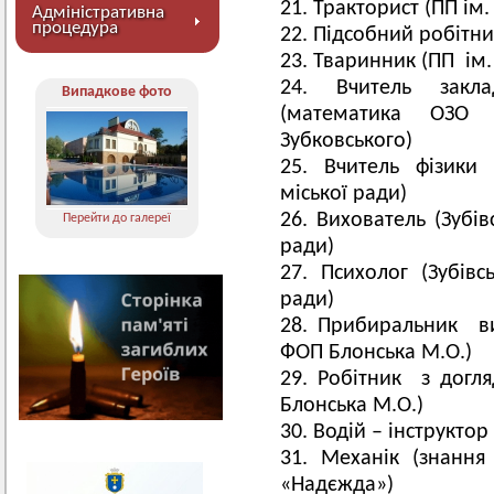
Тракторист (ПП ім.
Адміністративна
процедура
Підсобний робітник
Тваринник (ПП ім.
Вчитель закла
Випадкове фото
(математика ОЗО 
Зубковського)
Вчитель фізики 
міської ради)
Вихователь (Зубів
Перейти до галереї
ради)
Психолог (Зубівс
ради)
Прибиральник ви
ФОП Блонська М.О.)
Робітник з догля
Блонська М.О.)
Водій – інструктор
Механік (знання
«Надєжда»)