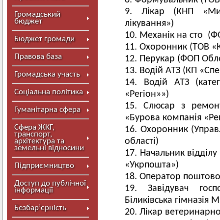
Формувальник (ТО
Лікар (КНП «Мир
Громадський
бюджет
лікування»)
Механік на сто (Ф
Бюджет громади
Охоронник (ТОВ «
Правова база
Перукар (ФОП Обл
Водій АТЗ (КП «Сп
Громадська участь
Водій АТЗ (кате
Соціальна політика
«Регіон»»)
Слюсар з ремонт
Гуманітарна сфера
«Бурова компанія «Ре
Сфера ЖКГ,
Охоронник (Управл
транспорт,
області)
архітектура та
земельні відносини
Начальник відділу 
«Укрпошта»)
Підприємництво
Оператор поштовог
Доступ до публічної
Завідувач госп
інформації
Біликівська гімназія 
Безбар’єрність
Лікар ветеринарно