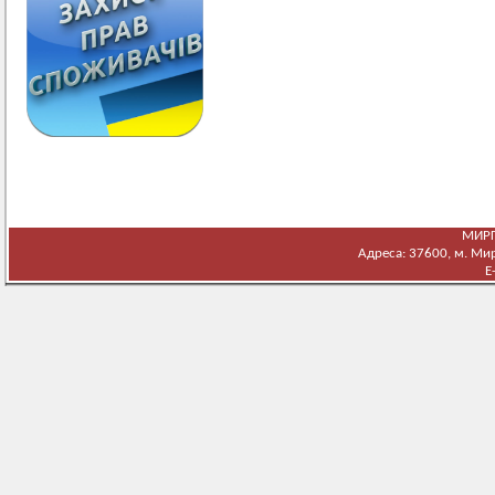
МИРГ
Адреса: 37600, м. Мирг
E