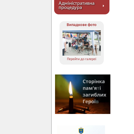
Адміністративна
процедура
Випадкове фото
Перейти до галереї