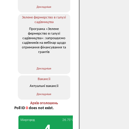
Докладніше
Зелене фермерство в галузі
садівництва
Програма «Зелене
фермерство в галузі
садівництва»: запрошуємо
садівників на вебінар щодо
отримання фінансування та
грантів
Докладніше
Вакансії
Актуальні вакансії
Докладніше
Архів оголошень
Poll ID
0
does not exist.