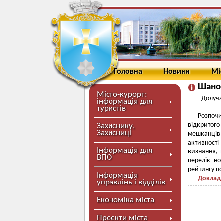
Головна
Новини
Мі
Шано
Місто-курорт:
Долуча
інформація для
туристів
Розпоч
відкритого
Захиснику,
Захисниці
мешканців
активності
Інформація для
визнання, 
ВПО
перелік но
рейтингу п
Інформація
Доклад
управлінь і відділів
Економіка міста
Проєкти міста