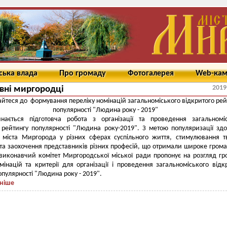
ська влада
Про громаду
Фотогалерея
Web-ка
2019
вні миргородці
йтеся до формування переліку номінацій загальноміського відкритого рей
популярності "Людина року - 2019"
инається підготовча робота з організації та проведення загальномі
 рейтингу популярності "Людина року-2019". З метою популяризації здо
 міста Миргорода у різних сферах суспільного життя, стимулювання т
 та заохочення представників різних професій, що отримали широке гром
виконавчий комітет Миргородської міської ради пропонує на розгляд г
мінацій та критерії для організації і проведення загальноміського відк
опулярності "Людина року - 2019".
ніше