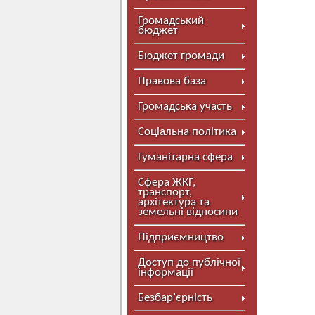
Громадський
бюджет
Бюджет громади
Правова база
Громадська участь
Соціальна політика
Гуманітарна сфера
Сфера ЖКГ,
транспорт,
архітектура та
земельні відносини
Підприємництво
Доступ до публічної
інформації
Безбар’єрність