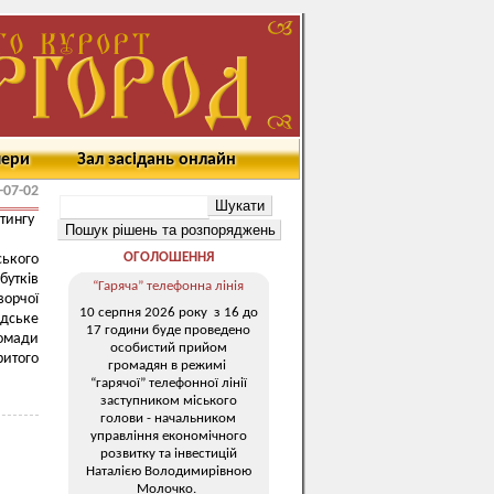
мери
Зал засідань онлайн
-07-02
тингу
ОГОЛОШЕННЯ
ського
бутків
“Гаряча” телефонна лінія
ворчої
10 серпня 2026 року з 16 до
адське
17 години буде проведено
ромади
особистий прийом
ритого
громадян в режимі
“гарячої” телефонної лінії
заступником міського
голови - начальником
управління економічного
розвитку та інвестицій
Наталією Володимирівною
Молочко.