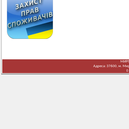
МИРГ
Адреса: 37600, м. Мирг
E