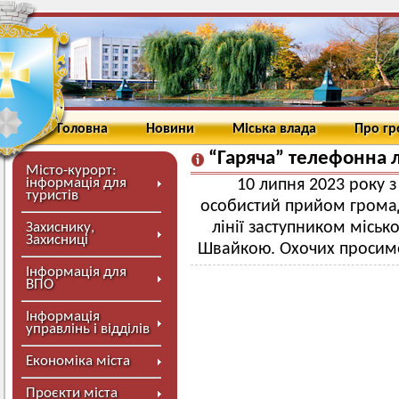
Головна
Новини
Міська влада
Про г
“Гаряча” телефонна л
Місто-курорт:
інформація для
10 липня 2023 року 
туристів
особистий прийом громад
лінії заступником міськ
Захиснику,
Захисниці
Швайкою. Охочих просимо
Інформація для
ВПО
Інформація
управлінь і відділів
Економіка міста
Проєкти міста