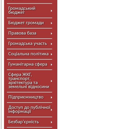
Громадський
бюджет
Бюджет громади
Правова база
Громадська участь
Соціальна політика
Гуманітарна сфера
Сфера ЖКГ,
транспорт,
архітектура та
земельні відносини
Підприємництво
Доступ до публічної
інформації
Безбар’єрність