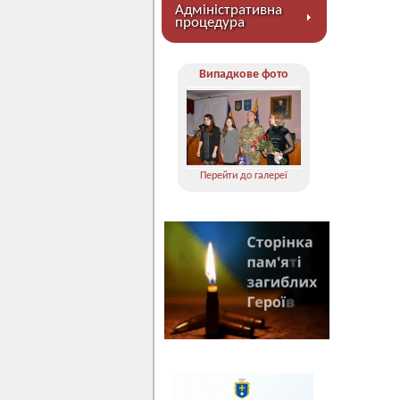
Адміністративна
процедура
Випадкове фото
Перейти до галереї