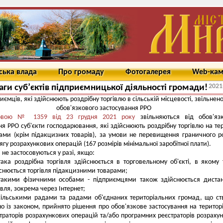
ська влада
Про громаду
Фотогалерея
Web-ка
2021
аги суб’єктів підприємницької діяльності громади!
иємців, які здійснюють роздрібну торгівлю в сільській місцевості, звільнено
обов'язкового застосування РРО
овою № 1359 від 23 грудня 2021 року
звільняються від обов'язк
ня РРО суб'єкти господарювання, які здійснюють роздрібну торгівлю на тер
ами (крім підакцизних товарів), за умови не перевищення граничного р
ягу розрахункових операцій (167 розмірів мінімальної заробітної плати).
и не застосовуються у разі, якщо:
така роздрібна торгівля здійснюється в торговельному об'єкті, в якому
снюється торгівля підакцизними товарами;
такими фізичними особами - підприємцями також здійснюється диста
івля, зокрема через Інтернет;
сільськими радами та радами об'єднаних територіальних громад, що ст
но із законом, прийнято рішення про обов'язкове застосування на територі
траторів розрахункових операцій та/або програмних реєстраторів розраху