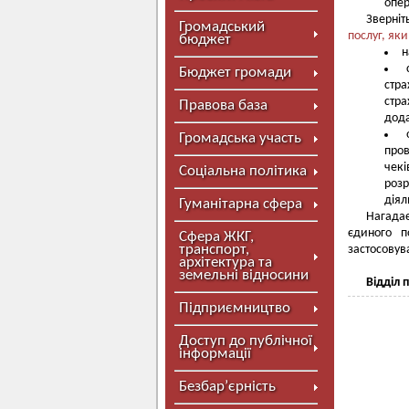
опер
Зверніт
Громадський
послуг, як
бюджет
н
Бюджет громади
стр
стр
Правова база
дода
Громадська участь
пров
чекі
Соціальна політика
розр
діял
Гуманітарна сфера
Нагадає
єдиного п
Сфера ЖКГ,
транспорт,
застосовува
архітектура та
земельні відносини
Відділ 
Підприємництво
Доступ до публічної
інформації
Безбар’єрність