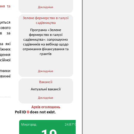
ння та
Докладніше
Зелене фермерство в галузі
диться
садівництва
ового
Програма «Зелене
ів за
фермерство в галузі
садівництва»: запрошуємо
за які
садівників на вебінар щодо
отримання фінансування та
тіжних
грантів
едення
сійної
атники
Докладніше
овинні
Вакансії
Актуальні вакансії
Докладніше
Архів оголошень
Poll ID
0
does not exist.