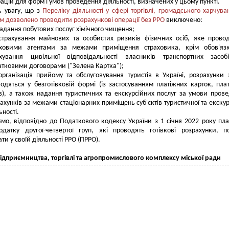
ацій для форм і умов проведення діяльності, визначених у цьому пункті.
ь увагу, що з
Переліку діяльності у сфері торгівлі, громадського харчува
им дозволено проводити розрахункові операції без РРО
виключено:
адання побутових послуг хімічного чищення;
страхування майнових та особистих ризиків фізичних осіб, яке прово
аховими агентами за межами приміщення страховика, крім обов'язк
ахування цивільної відповідальності власників транспортних засоб
тковими договорами ("Зелена Картка");
організація прийому та обслуговування туристів в Україні, розрахунки 
одяться у безготівковій формі (із застосуванням платіжних карток, пла
в), а також надання туристичних та екскурсійних послуг за умови пров
ахунків за межами стаціонарних приміщень суб'єктів туристичної та екскур
ьності.
мо, відповідно до Податкового кодексу України з 1 січня 2022 року пл
одатку другої-четвертої груп, які проводять готівкові розрахунки, п
ти у своїй діяльності РРО (ПРРО).
підприємництва,
торгівлі та агропромислового комплексу
міської ради