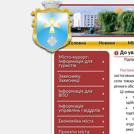
Головна
Новини
Мі
До ув
Місто-курорт:
Підпр
інформація для
туристів
Постан
застосуван
Захиснику,
Захисниці
села товар
річного обс
Інформація для
Ці змін
ВПО
здій
Інформація
управлінь і відділів
торг
Економіка міста
згід
реєс
Проєкти міста