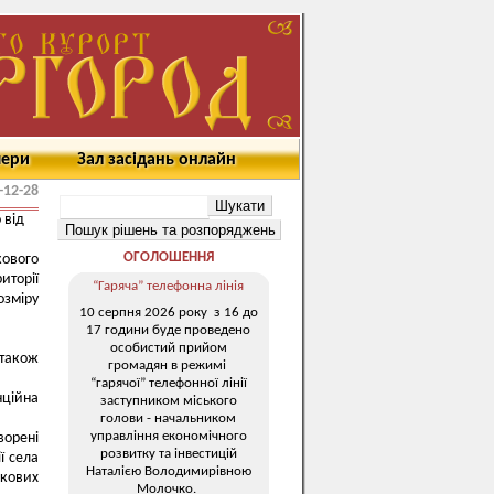
мери
Зал засідань онлайн
-12-28
 від
ОГОЛОШЕННЯ
ового
иторії
“Гаряча” телефонна лінія
озміру
10 серпня 2026 року з 16 до
17 години буде проведено
особистий прийом
 також
громадян в режимі
“гарячої” телефонної лінії
нційна
заступником міського
голови - начальником
управління економічного
ворені
розвитку та інвестицій
ї села
Наталією Володимирівною
нкових
Молочко.