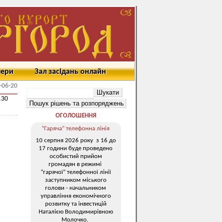
мери
Зал засідань онлайн
-06-20
.30
ОГОЛОШЕННЯ
“Гаряча” телефонна лінія
10 серпня 2026 року з 16 до
17 години буде проведено
особистий прийом
громадян в режимі
“гарячої” телефонної лінії
заступником міського
голови - начальником
управління економічного
розвитку та інвестицій
Наталією Володимирівною
Молочко.