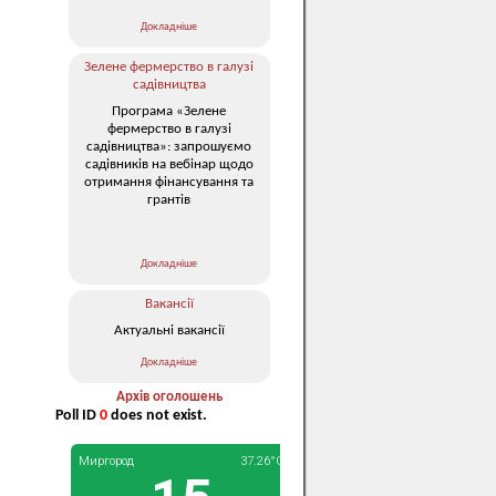
Докладніше
Зелене фермерство в галузі
садівництва
Програма «Зелене
фермерство в галузі
садівництва»: запрошуємо
садівників на вебінар щодо
отримання фінансування та
грантів
Докладніше
Вакансії
Актуальні вакансії
Докладніше
Архів оголошень
Poll ID
0
does not exist.