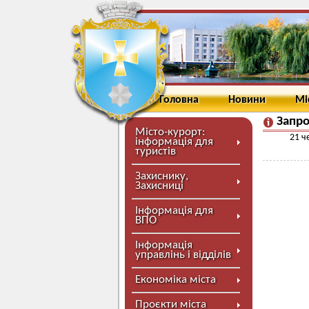
Головна
Новини
Мі
Запро
Місто-курорт:
21 ч
інформація для
туристів
Захиснику,
Захисниці
Інформація для
ВПО
Інформація
управлінь і відділів
Економіка міста
Проєкти міста