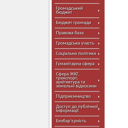
Громадський
бюджет
Бюджет громади
Правова база
Громадська участь
Соціальна політика
Гуманітарна сфера
Сфера ЖКГ,
транспорт,
архітектура та
земельні відносини
Підприємництво
Доступ до публічної
інформації
Безбар’єрність