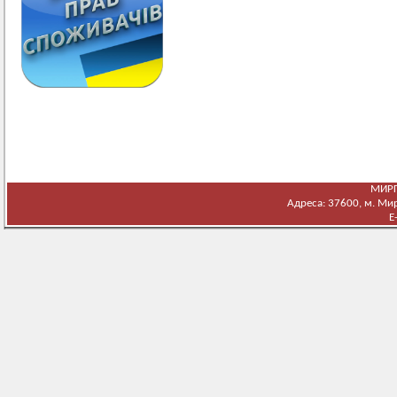
МИРГ
Адреса: 37600, м. Мирг
E