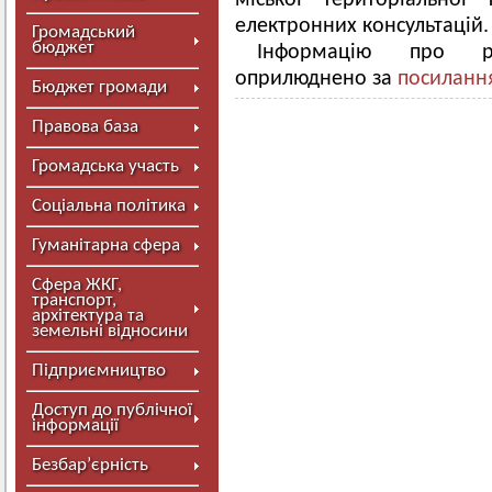
міської територіально
електронних консультацій
Громадський
бюджет
Інформацію про ре
оприлюднено за
посиланн
Бюджет громади
Правова база
Громадська участь
Соціальна політика
Гуманітарна сфера
Сфера ЖКГ,
транспорт,
архітектура та
земельні відносини
Підприємництво
Доступ до публічної
інформації
Безбар’єрність