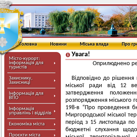
Головна
Новини
Міська влада
Про г
Увага!
Місто-курорт:
інформація для
Оприлюднено ре
туристів
Відповідно до рішення п
Захиснику,
Захисниці
міської ради від 12 
затвердження положен
Інформація для
ВПО
розпорядження міського г
198-в “Про проведення б
Інформація
управлінь і відділів
Миргородської міської тер
період з 15 листопада по
Економіка міста
бюджетні слухання щодо
Проєкти міста