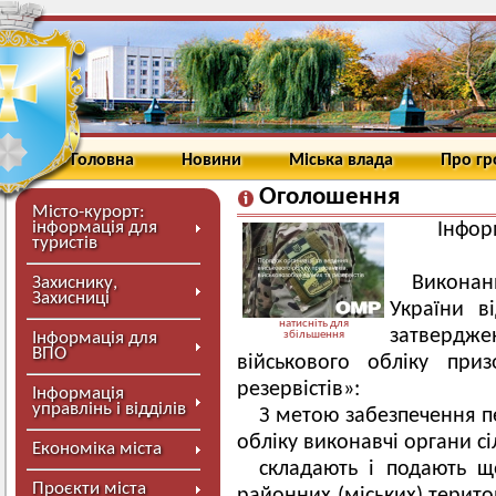
Головна
Новини
Міська влада
Про г
Оголошення
Місто-курорт:
інформація для
Інфор
туристів
Виконан
Захиснику,
Захисниці
України в
натисніть для
затверджен
Інформація для
збільшення
ВПО
військового обліку приз
резервістів»:
Інформація
управлінь і відділів
З метою забезпечення п
обліку виконавчі органи сі
Економіка міста
складають і подають щ
Проєкти міста