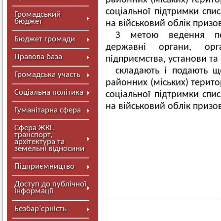
районних (міських) терито
соціальної підтримки спис
Громадський
бюджет
на військовий облік призов
З метою ведення пер
Бюджет громади
державні органи, орг
Правова база
підприємства, установи та 
складають і подають щ
Громадська участь
районних (міських) терито
Соціальна політика
соціальної підтримки спис
на військовий облік призов
Гуманітарна сфера
Сфера ЖКГ,
транспорт,
архітектура та
земельні відносини
Підприємництво
Доступ до публічної
інформації
Безбар’єрність