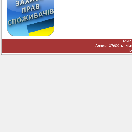
МИРГ
Адреса: 37600, м. Мирг
E