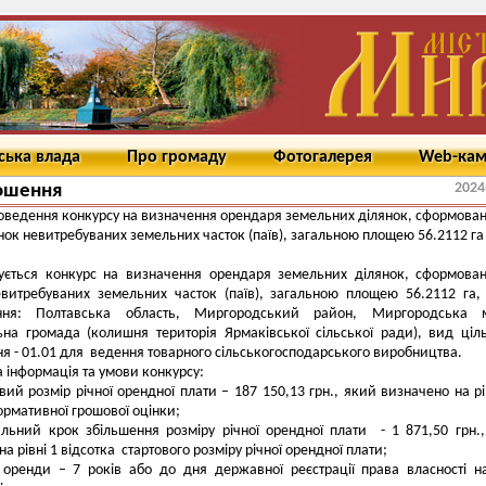
ська влада
Про громаду
Фотогалерея
Web-ка
2024
ошення
оведення конкурсу на визначення орендаря земельних ділянок, сформован
нок невитребуваних земельних часток (паїв), загальною площею 56.2112 га
ується конкурс на визначення орендаря земельних ділянок, сформова
евитребуваних земельних часток (паїв), загальною площею 56.2112 га,
ння: Полтавська область, Миргородський район, Миргородська м
ьна громада (колишня територія Ярмаківської сільської ради), вид ціл
я - 01.01 для ведення товарного сільськогосподарського виробництва.
 інформація та умови конкурсу:
овий розмір річної орендної плати – 187 150,13 грн., який визначено на рі
нормативної грошової оцінки;
альний крок збільшення розміру річної орендної плати - 1 871,50 грн.
а рівні 1 відсотка стартового розміру річної орендної плати;
 оренди – 7 років або до дня державної реєстрації права власності н