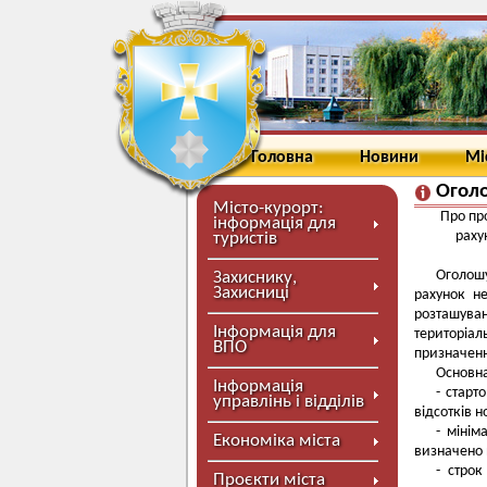
Головна
Новини
Мі
Огол
Місто-курорт:
Про пр
інформація для
раху
туристів
Оголош
Захиснику,
Захисниці
рахунок н
розташува
Інформація для
територіал
ВПО
призначенн
Основна
Інформація
- старт
управлінь і відділів
відсотків 
- мінім
Економіка міста
визначено н
- строк
Проєкти міста