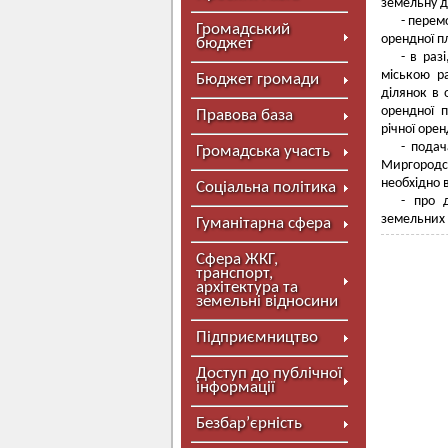
земельну д
- перем
Громадський
орендної п
бюджет
- в раз
міською р
Бюджет громади
ділянок в 
орендної 
Правова база
річної орен
- подач
Громадська участь
Миргородсь
необхідно 
Соціальна політика
- про 
земельних 
Гуманітарна сфера
Сфера ЖКГ,
транспорт,
архітектура та
земельні відносини
Підприємництво
Доступ до публічної
інформації
Безбар’єрність