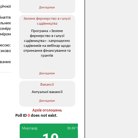
річної
Докладніше
йняття
Зелене фермерство в галузі
ельних
садівництва
озміру
Програма «Зелене
зміром
фермерство в галузі
садівництва»: запрошуємо
ресою:
садівників на вебінар щодо
отримання фінансування та
язково
грантів
ваних
Докладніше
Вакансії
Актуальні вакансії
Докладніше
Архів оголошень
Poll ID
0
does not exist.