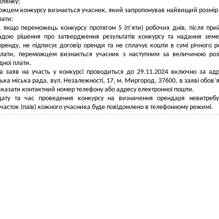
ілянку;
ожцем конкурсу визнається учасник, який запропонував найвищий розмір 
лати;
і, якщо переможець конкурсу протягом 5 (п’яти) робочих днів, після при
адою рішення про затвердження результатів конкурсу та надання зем
оренду, не підписує договір оренди та не сплачує кошти в сумі річного р
плати, переможцем визнається учасник з наступним за величиною ро
дної плати.
а заяв на участь у конкурсі проводиться до 29.11.2024 включно за ад
ка міська рада, вул. Незалежності, 17, м. Миргород, 37600, в заяві обов’
вказати контактний номер телефону або адресу електронної пошти.
дату та час проведення конкурсу на визначення орендаря невитребу
часток (паїв) кожного учасника буде повідомлено в телефонному режимі.