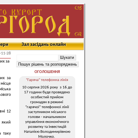
мери
Зал засідань онлайн
-11-28
их за
ОГОЛОШЕННЯ
них за
“Гаряча” телефонна лінія
 місце
10 серпня 2026 року з 16 до
іська
17 години буде проведено
ьового
особистий прийом
громадян в режимі
“гарячої” телефонної лінії
вні 12
заступником міського
голови - начальником
управління економічного
, який
розвитку та інвестицій
Наталією Володимирівною
а таку
Молочко.