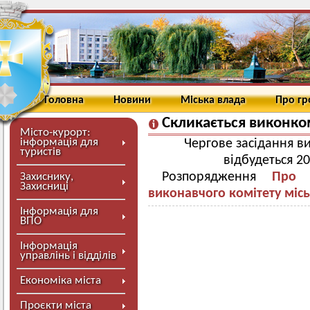
Головна
Новини
Міська влада
Про г
Скликається виконко
Місто-курорт:
інформація для
Чергове засідання в
туристів
відбудеться 20
Розпорядження
Про 
Захиснику,
Захисниці
виконавчого комітету міс
Інформація для
ВПО
Інформація
управлінь і відділів
Економіка міста
Проєкти міста