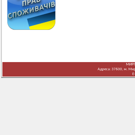
МИРГ
Адреса: 37600, м. Мирг
E