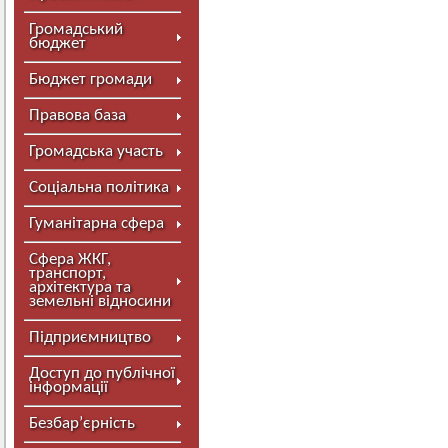
Громадський
бюджет
Бюджет громади
Правова база
Громадська участь
Соціальна політика
Гуманітарна сфера
Сфера ЖКГ,
транспорт,
архітектура та
земельні відносини
Підприємництво
Доступ до публічної
інформації
Безбар’єрність