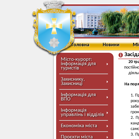
Головна
Новини
Мі
Засід
Місто-курорт:
20 тр
інформація для
постійн
туристів
діяль
Захиснику,
Захисниці
На поря
Інформація для
Пр
ВПО
рок
забе
Інформація
гром
управлінь і відділів
П
кан
Економіка міста
сам
П
Проєкти міста