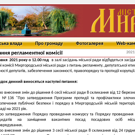
ська влада
Про громаду
Фотогалерея
Web-ка
2021
ання регламентної комісії
авня 2021 року о 12.00 год
в залі засідань міської ради відбудеться засід
ої комісії Миргородської міської ради з питань регламенту, депутатської ети
ності депутатів, забезпечення законності, правопорядку та протидії корупції
док денний виносяться наступні питання:
о внесення змін до рішення 6 сесії міської ради 8 скликання від 12 березн
у №136 "Про затвердження Програми протидії та профілактики злочин
зпечення публічної безпеки і порядку в Миргородській міській територі
аді на 2021 рік.
ро затвердження Порядку проведення конкурсу та Порядку проведення 
дидатів на заміщення вакантних посад посадових осіб місц
оврядування.
ро внесення змін до рішення 3 сесії міської ради 8 скликання від 24 грудн