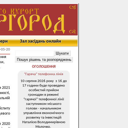
мери
Зал засідань онлайн
-05-20
ання
ки,
ОГОЛОШЕННЯ
.
“Гаряча” телефонна лінія
10 серпня 2026 року з 16 до
17 години буде проведено
я 2021
особистий прийом
ності,
громадян в режимі
альній
“гарячої” телефонної лінії
заступником міського
іспиту
голови - начальником
управління економічного
евого
розвитку та інвестицій
Наталією Володимирівною
я 2020
Молочко.