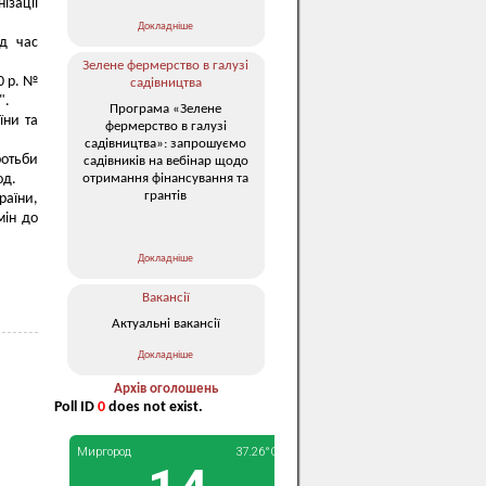
ізації
Докладніше
д час
Зелене фермерство в галузі
0 р. №
садівництва
".
Програма «Зелене
їни та
фермерство в галузі
садівництва»: запрошуємо
ротьби
садівників на вебінар щодо
отримання фінансування та
од.
грантів
раїни,
мін до
Докладніше
Вакансії
Актуальні вакансії
Докладніше
Архів оголошень
Poll ID
0
does not exist.