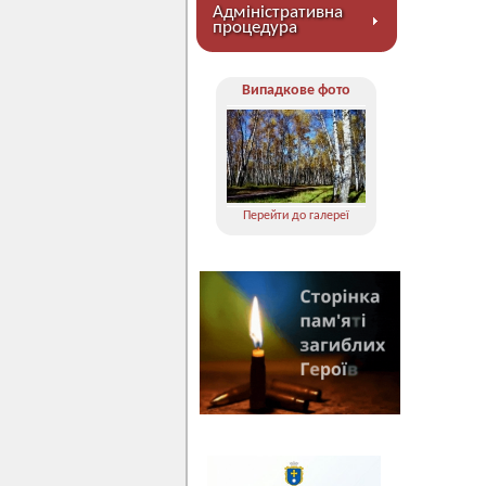
Адміністративна
процедура
Випадкове фото
Перейти до галереї