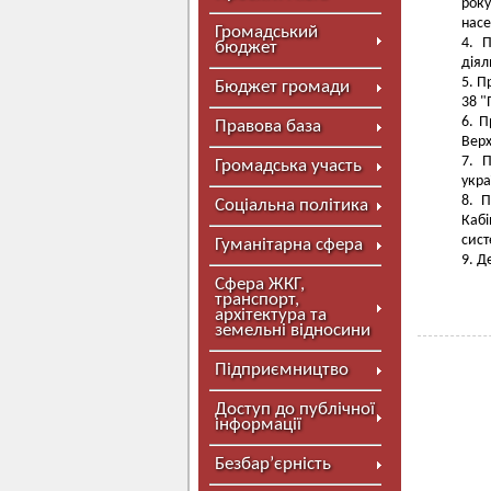
року
насе
Громадський
П
бюджет
діял
Пр
Бюджет громади
38 "
П
Правова база
Верх
П
Громадська участь
укра
П
Соціальна політика
Кабі
сист
Гуманітарна сфера
Де
Сфера ЖКГ,
транспорт,
архітектура та
земельні відносини
Підприємництво
Доступ до публічної
інформації
Безбар’єрність