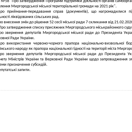
 №58 "Про затвердження Програми підтримки діяльності органів самоорган
лення Миргородської міської територіальної громади на 2021 рік".
ро приймання-передавання справ (документів), що нагромадилися пі
ьності ліквідованих сільських рад.
о внесення змін до рішення 52 сесії міської ради 7 скликання від 21.02.202
Про затвердження списку присяжних Миргородського міськрайонного суду
ро звернення депутатів Миргородської міської ради до Президента Укра
овної Ради України.
ро використання червоно-чорного прапора національно-визвольної бо
їнського народу як прапора національної гідності на території міста Миргор
ро звернення депутатів Миргородської міської ради до Президента Ук
нету Міністрів України та Верховної Ради України щодо запровадження з
еми призначення субсидій.
путатські запити.