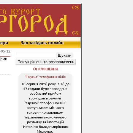
мери
Зал засідань онлайн
-05-12
орми
ОГОЛОШЕННЯ
“Гаряча” телефонна лінія
10 серпня 2026 року з 16 до
17 години буде проведено
особистий прийом
громадян в режимі
“гарячої” телефонної лінії
заступником міського
голови - начальником
управління економічного
розвитку та інвестицій
Наталією Володимирівною
Молочко.