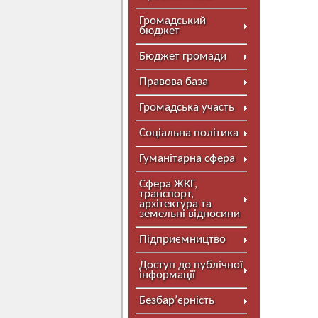
Громадський
бюджет
Бюджет громади
Правова база
Громадська участь
Соціальна політика
Гуманітарна сфера
Сфера ЖКГ,
транспорт,
архітектура та
земельні відносини
Підприємництво
Доступ до публічної
інформації
Безбар’єрність