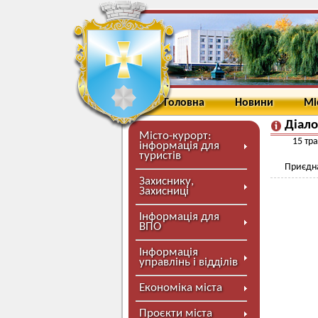
Головна
Новини
Мі
Діало
Місто-курорт:
15 тр
інформація для
туристів
Приєдна
Захиснику,
Захисниці
Інформація для
ВПО
Інформація
управлінь і відділів
Економіка міста
Проєкти міста