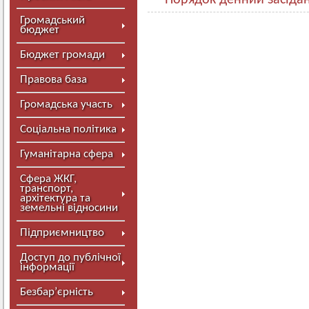
Порядок денний засіда
Громадський
бюджет
Бюджет громади
Правова база
Громадська участь
Соціальна політика
Гуманітарна сфера
Сфера ЖКГ,
транспорт,
архітектура та
земельні відносини
Підприємництво
Доступ до публічної
інформації
Безбар’єрність