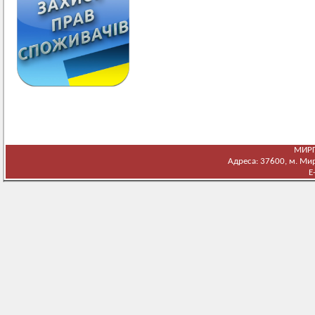
МИРГ
Адреса: 37600, м. Мирг
E