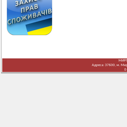
МИРГ
Адреса: 37600, м. Мирг
E