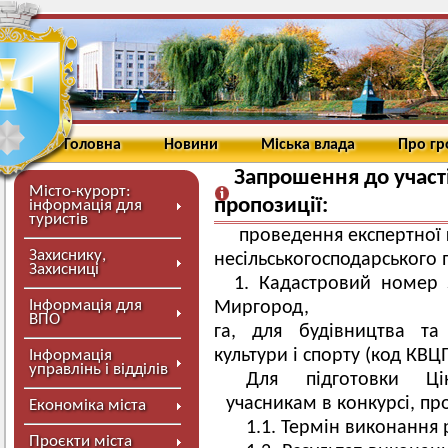
Головна
Новини
Міська влада
Про г
Запрошення до участі 
Місто-курорт:
пропозиції:
інформація для
туристів
проведення експертної 
Захиснику,
несільськогосподарського 
Захисниці
1. Кадастровий номер
Інформація для
Миргород, вул. Оз
ВПО
га, для будівництва та 
культури і спорту (код КВЦП
Інформація
управлінь і відділів
Для підготовки Цін
учасникам в конкурсі, пр
Економіка міста
1.1. Термін виконання 
Проєкти міста