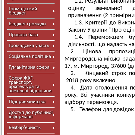
1.2. Результат виконан
оцінку земельної діл
Громадський
бюджет
призначення (2 примірни
1.3. Критерії до Викон
Бюджет громади
Закону України "Про оцін
Правова база
1.4. Переможцем буд
діяльності, що надасть 
Громадська участь
2. Цінова пропози
Соціальна політика
Миргородська міськ
17, м. Миргород, 37600 (дл
Гуманітарна сфера
3. Кінцевий строк под
Сфера ЖКГ,
2018 року включно.
транспорт,
архітектура та
4. Дата оголошення пе
земельні відносини
року. Всі учасники конку
Підприємництво
відбору переможця.
5. Телефон для довідок 
Доступ до публічної
інформації
Безбар’єрність