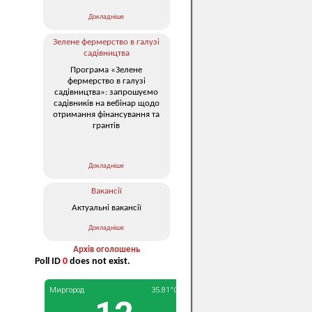
Докладніше
Зелене фермерство в галузі
садівництва
Програма «Зелене
фермерство в галузі
садівництва»: запрошуємо
садівників на вебінар щодо
отримання фінансування та
грантів
Докладніше
Вакансії
Актуальні вакансії
Докладніше
Архів оголошень
Poll ID
0
does not exist.