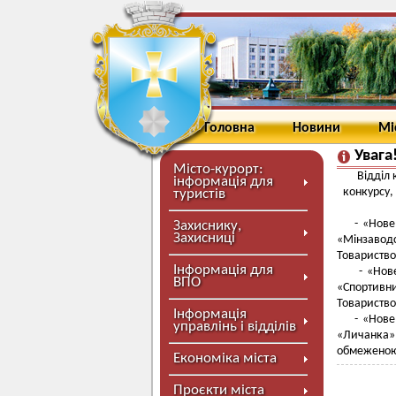
Головна
Новини
Мі
Увага
Місто-курорт:
Відділ 
інформація для
конкурсу,
туристів
- «Нове
Захиснику,
Захисниці
«Мінзавод
Товариство
Інформація для
- «Нове
ВПО
«Спортивн
Товариство
Інформація
- «Нове
управлінь і відділів
«Личанка» 
обмеженою 
Економіка міста
Проєкти міста