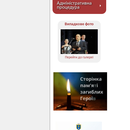
Адміністративна
процедура
Випадкове фото
Перейти до галереї