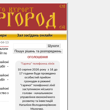
мери
Зал засідань онлайн
-04-13
льтати
іт по
ОГОЛОШЕННЯ
районі
“Гаряча” телефонна лінія
обіт –
10 серпня 2026 року з 16 до
17 години буде проведено
районі
особистий прийом
біт –
громадян в режимі
“гарячої” телефонної лінії
районі
заступником міського
ство з
голови - начальником
управління економічного
розвитку та інвестицій
Наталією Володимирівною
Молочко.