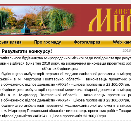
ська влада
Про громаду
Фотогалерея
Web-ка
2018
! Результати конкурсу!
капітального будівництва Миргородської міської ради повідомляє про резу
 який відбувся 10 квітня 2018 року, на визначення виконавця проектних роб
об’єктах будівництва:
 будівництво амбулаторії первинної медико-санітарної допомоги в мікро
ський» в м. Миргород Полтавської області» - виконавець проектних р
 з обмеженою відповідальністю «АРХ24» - цінова пропозиція
23 100,00
грн,
 будівництво амбулаторії первинної медико-санітарної допомоги в мікро
ий» в м. Миргород Полтавської області» - виконавець проектних ро
 з обмеженою відповідальністю «АРХ24» - цінова пропозиція
23 100,00
грн,
 будівництво амбулаторії первинної медико-санітарної допомоги в мікро
в м. Миргород Полтавської області» - виконавець проектних робіт – Товари
відповідальністю «АРХ24» - цінова пропозиція
23 100,00
грн.