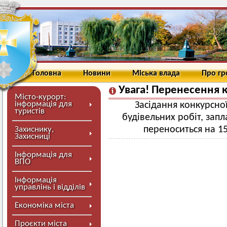
Головна
Новини
Міська влада
Про г
Увага! Перенесення 
Місто-курорт:
інформація для
Засідання конкурсної
туристів
будівельних робіт, зап
переноситься на 15
Захиснику,
Захисниці
Інформація для
ВПО
Інформація
управлінь і відділів
Економіка міста
Проєкти міста