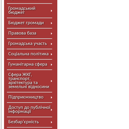
Громадський
бюджет
Бюджет громади
Правова база
Громадська участь
Соціальна політика
Гуманітарна сфера
Сфера ЖКГ,
транспорт,
архітектура та
земельні відносини
Підприємництво
Доступ до публічної
інформації
Безбар’єрність