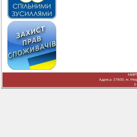
МИРГ
Адреса: 37600, м. Мирг
E