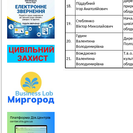
Дирек
Піддубний
18.
прир
Ігор Анатолійович
облд
Нача
Стеблянко
19.
цивіл
Віктор Миколайович
облд
Гудим
Дире
20.
Валентина
Полта
Володимирівна
Вождаєнко
Т.в.о
21.
Валентина
культ
Володимирівна
облд