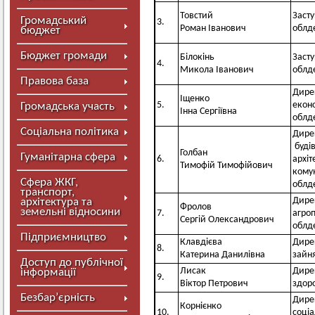
Товстий
Заст
Громадський
3.
Роман Іванович
облд
бюджет
Бюджет громади
Білокінь
Заст
4.
Микола Іванович
облд
Правова база
Дире
Іщенко
5.
екон
Громадська участь
Інна Сергіївна
облд
Соціальна політика
Дире
будів
Голбан
Гуманітарна сфера
6.
архіт
Тимофій Тимофійович
кому
Сфера ЖКГ,
облд
транспорт,
Дире
архітектура та
Фролов
земельні відносини
7.
агро
Сергій Олександрович
облд
Підприємництво
Клавдієва
Дире
8.
Катерина Данилівна
зайня
Доступ до публічної
Лисак
Дире
інформації
9.
Віктор Петрович
здоро
Безбар’єрність
Дире
Корнієнко
10.
соціа