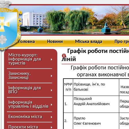
Головна
Новини
Міська влада
Про г
Графік роботи пості
Місто-курорт:
ліній
інформація для
туристів
Графік роботи постійн
Захиснику,
органах виконавчої
Захисниці
№№
Прізвище, ім’я, по
Назва
Інформація для
п/п
батькові
ВПО
п
Пісоцький
Перш
Інформація
1.
Андрій Анатолійович
управлінь і відділів
облд
Економіка міста
Пругло
Заст
2.
Олег Євгенович
облд
Проєкти міста