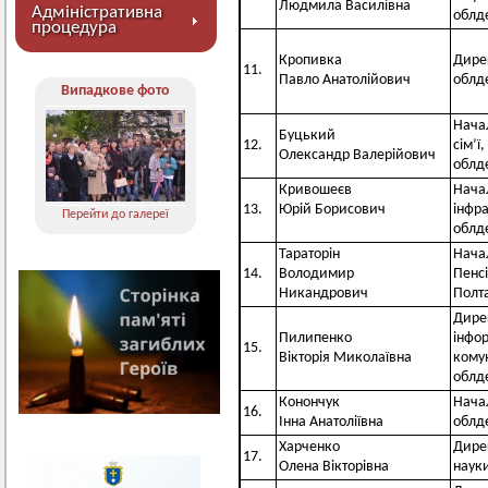
Людмила Василівна
Адміністративна
облд
процедура
Кропивка
Дире
11.
Павло Анатолійович
облд
Випадкове фото
Нача
Буцький
12.
сім’ї
Олександр Валерійович
облд
Кривошеєв
Нача
13.
Юрій Борисович
інфр
Перейти до галереї
облд
Тараторін
Нача
14.
Володимир
Пенсі
Никандрович
Полта
Дире
Пилипенко
інфор
15.
Вікторія Миколаївна
комун
облд
Конончук
Нача
16.
Інна Анатоліївна
облд
Харченко
Дирек
17.
Олена Вікторівна
наук