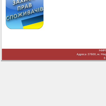
МИРГ
Адреса: 37600, м. Мирг
E