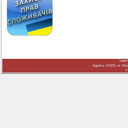
МИРГ
Адреса: 37600, м. Мирг
E