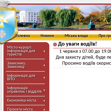
Головна
Новини
Міська влада
Про г
До уваги водіїв!
Місто-курорт:
інформація для
1 червня з 07.00 до 19.0
туристів
Дня захисту дітей, буде 
Просимо водіїв скори
Захиснику,
Захисниці
Інформація для
ВПО
Інформація
управлінь і відділів
Економіка міста
Проєкти міста