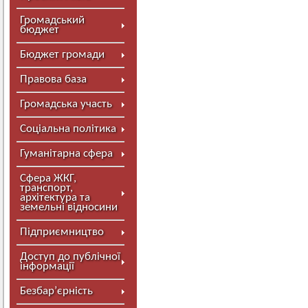
Громадський
бюджет
Бюджет громади
Правова база
Громадська участь
Соціальна політика
Гуманітарна сфера
Сфера ЖКГ,
транспорт,
архітектура та
земельні відносини
Підприємництво
Доступ до публічної
інформації
Безбар’єрність