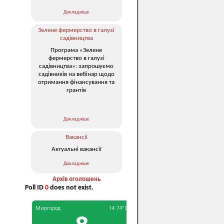
Докладніше
Зелене фермерство в галузі
садівництва
Програма «Зелене
фермерство в галузі
садівництва»: запрошуємо
садівників на вебінар щодо
отримання фінансування та
грантів
Докладніше
Вакансії
Актуальні вакансії
Докладніше
Архів оголошень
Poll ID
0
does not exist.