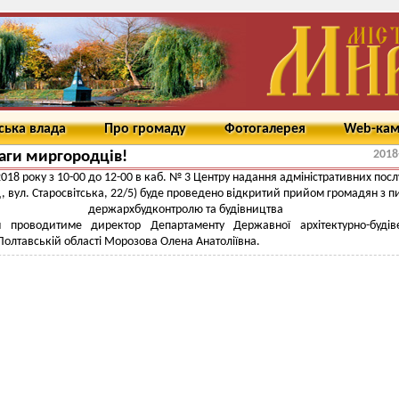
ська влада
Про громаду
Фотогалерея
Web-ка
2018
аги миргородців!
2018 року з 10-00 до 12-00 в каб. № 3 Центру надання адміністративних послу
 вул. Старосвітська, 22/5) буде проведено відкритий прийом громадян з п
держархбудконтролю та будівництва
 проводитиме директор Департаменту Державної архітектурно-будіве
 Полтавській області Морозова Олена Анатоліївна.