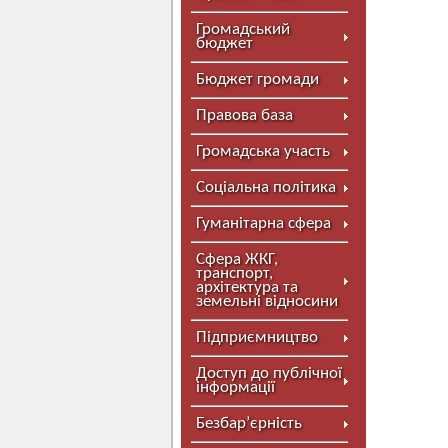
Громадський
бюджет
Бюджет громади
Правова база
Громадська участь
Соціальна політика
Гуманітарна сфера
Сфера ЖКГ,
транспорт,
архітектура та
земельні відносини
Підприємництво
Доступ до публічної
інформації
Безбар’єрність