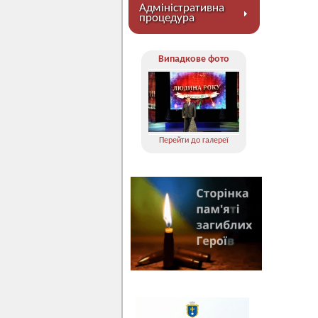
Адміністративна
процедура
Випадкове фото
Перейти до галереї