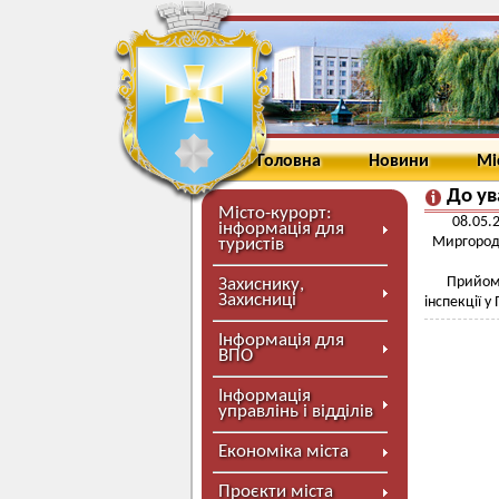
Головна
Новини
Мі
До ув
Місто-курорт:
08.05.
інформація для
Миргород,
туристів
Прийом
Захиснику,
Захисниці
інспекції у
Інформація для
ВПО
Інформація
управлінь і відділів
Економіка міста
Проєкти міста