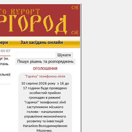
мери
Зал засідань онлайн
-05-07
г (м.
итань
ОГОЛОШЕННЯ
льної
“Гаряча” телефонна лінія
10 серпня 2026 року з 16 до
17 години буде проведено
особистий прийом
громадян в режимі
“гарячої” телефонної лінії
заступником міського
голови - начальником
управління економічного
розвитку та інвестицій
Наталією Володимирівною
Молочко.