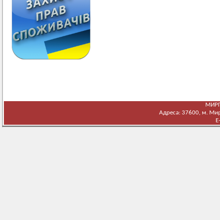
МИРГ
Адреса: 37600, м. Мирг
E