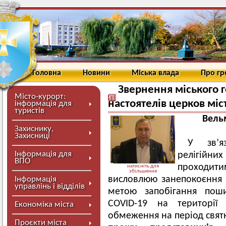
Головна
Новини
Міська влада
Про г
Звернення міського 
Місто-курорт:
настоятелів церков мі
інформація для
туристів
Вель
Захиснику,
Захисниці
У зв’я
Інформація для
релігійни
ВПО
проходи
натисніть для
збільшення
висловлюю занепокоєння з
Інформація
управлінь і відділів
метою запобігання пош
COVID-19 на території 
Економіка міста
обмеження на період свят
Проєкти міста