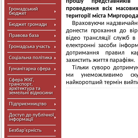
прошу представників 
проведення всіх масових
Громадський
бюджет
території міста Миргород
Враховуючи надзвичайну 
Бюджет громади
донести прохання до ві
Правова база
відео трансляції служб 
електронні засоби інфор
Громадська участь
дотримання правил ка
Соціальна політика
захистить життя парафіян.
Тільки суворо дотриму
Гуманітарна сфера
ми унеможливимо ск
Сфера ЖКГ,
найкоротший термін вийти
транспорт,
архітектура та
земельні відносини
Підприємництво
Доступ до публічної
інформації
Безбар’єрність