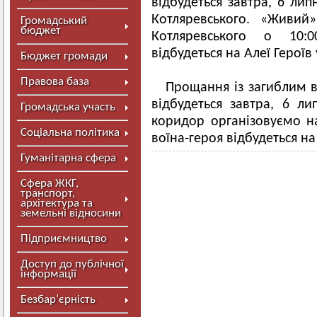
відбудеться завтра, 6 лип
Котляревського. «Живий
Громадський
бюджет
Котляревського о 10:0
відбудеться на Алеї Героїв
Бюджет громади
Правова база
Прощання із загиблим 
відбудеться завтра, 6 ли
Громадська участь
коридор організовуємо на
Соціальна політика
воїна-героя відбудеться н
Гуманітарна сфера
Сфера ЖКГ,
транспорт,
архітектура та
земельні відносини
Підприємництво
Доступ до публічної
інформації
Безбар’єрність