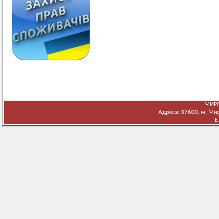
МИРГ
Адреса: 37600, м. Мирг
E