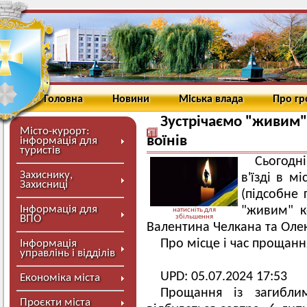
Головна
Новини
Міська влада
Про г
Зустрічаємо "живим
Місто-курорт:
воїнів
інформація для
туристів
Сьогодн
Захиснику,
в'їзді в м
Захисниці
(підсобне 
Інформація для
"живим" к
натисніть для
ВПО
збільшення
Валентина Челкана та Оле
Про місце і час прощан
Інформація
управлінь і відділів
UPD: 05.07.2024 17:53
Економіка міста
Прощання із загибл
Проєкти міста