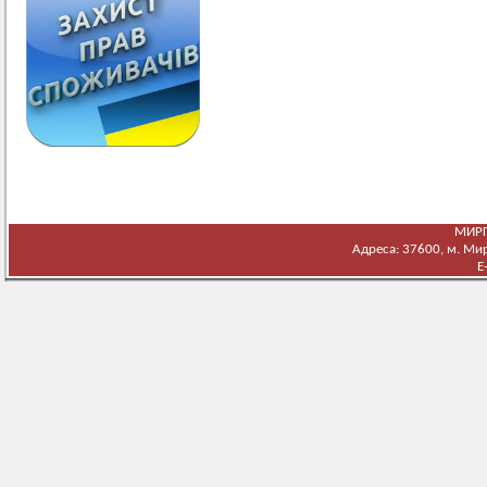
МИРГ
Адреса: 37600, м. Мирг
E