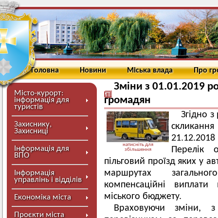
Головна
Новини
Міська влада
Про г
Зміни з 01.01.2019 р
Місто-курорт:
громадян
інформація для
туристів
Згідно з
Захиснику,
скликання
Захисниці
21.12.201
натисніть для
Інформація для
Перелік 
збільшення
ВПО
пільговий проїзд яких у а
маршрутах загальног
Інформація
управлінь і відділів
компенсаційні виплати 
міського бюджету.
Економіка міста
Враховуючи зміни, з
Проєкти міста