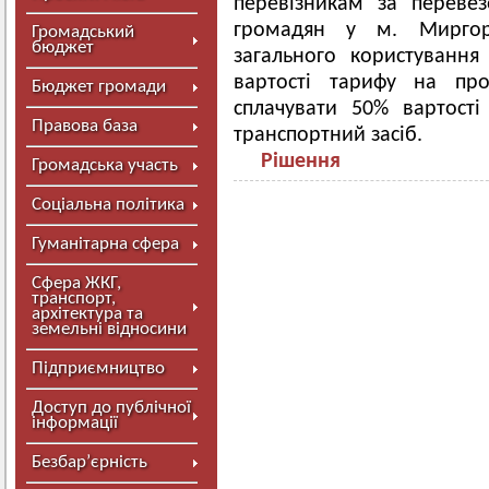
перевізникам за перевез
громадян у м. Миргор
Громадський
бюджет
загального користуванн
вартості тарифу на про
Бюджет громади
сплачувати 50% вартост
Правова база
транспортний засіб.
Рішення
Громадська участь
Соціальна політика
Гуманітарна сфера
Сфера ЖКГ,
транспорт,
архітектура та
земельні відносини
Підприємництво
Доступ до публічної
інформації
Безбар’єрність